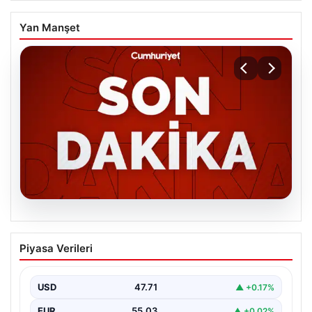
Yan Manşet
06.08.2026
MGK’den 8 maddelik kritik bildiri: Dikkat
Piyasa Verileri
çeken ‘Terörsüz Bölge’ vurgusu
USD
47.71
▲ +0.17%
EUR
55.03
▲ +0.02%