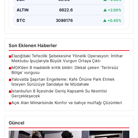
ALTIN
6622.6
▲ +2.00%
BTC
3086176
▲ +0.45%
Son Eklenen Haberler
Elazığ’daki Tefecilik Şebekesine Yönelik Operasyon: İntihar
■
Mektubu İpuçlarıyla Büyük Vurgun Ortaya Çıktı
MGK’den 8 maddelik kritik bildiri: Dikkat çeken ‘Terörsüz
■
Bölge’ vurgusu
Yalova’da Şaşırtan Engelleme: Kafe Önüne Park Etmek
■
İsteyen Sürücüye Sandalye ile Müdahale
İstanbul’un 8 İlçesinde Geniş Kapsamlı Su Kesintisi
■
Gerçekleşecek
Açık Alan Mimarisinde Konfor ve bahçe mutfağı Çözümleri
■
Güncel