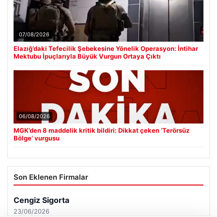
07/08/2026
Elazığ’daki Tefecilik Şebekesine Yönelik Operasyon: İntihar
Mektubu İpuçlarıyla Büyük Vurgun Ortaya Çıktı
06/08/2026
MGK’den 8 maddelik kritik bildiri: Dikkat çeken ‘Terörsüz
Bölge’ vurgusu
Son Eklenen Firmalar