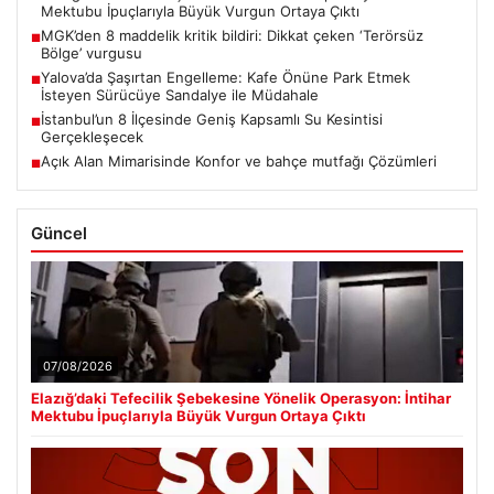
Mektubu İpuçlarıyla Büyük Vurgun Ortaya Çıktı
MGK’den 8 maddelik kritik bildiri: Dikkat çeken ‘Terörsüz
■
Bölge’ vurgusu
Yalova’da Şaşırtan Engelleme: Kafe Önüne Park Etmek
■
İsteyen Sürücüye Sandalye ile Müdahale
İstanbul’un 8 İlçesinde Geniş Kapsamlı Su Kesintisi
■
Gerçekleşecek
Açık Alan Mimarisinde Konfor ve bahçe mutfağı Çözümleri
■
Güncel
07/08/2026
Elazığ’daki Tefecilik Şebekesine Yönelik Operasyon: İntihar
Mektubu İpuçlarıyla Büyük Vurgun Ortaya Çıktı