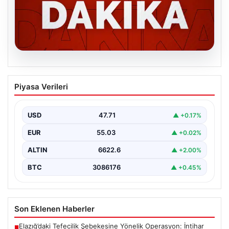
06.08.2026
MGK’den 8 maddelik kritik bildiri: Dikkat
Piyasa Verileri
çeken ‘Terörsüz Bölge’ vurgusu
USD
47.71
▲ +0.17%
EUR
55.03
▲ +0.02%
ALTIN
6622.6
▲ +2.00%
BTC
3086176
▲ +0.45%
Son Eklenen Haberler
Elazığ’daki Tefecilik Şebekesine Yönelik Operasyon: İntihar
■