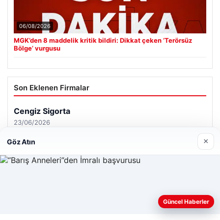
06/08/2026
MGK’den 8 maddelik kritik bildiri: Dikkat çeken ‘Terörsüz
Bölge’ vurgusu
Son Eklenen Firmalar
×
Göz Atın
Web sitemizi nasıl kullandığınızı daha iyi anlayabilmek,
Güncel Haberler
deneyiminizi kişiselleştirmek ve geliştirmek amacıyla çerezler
kullanıyoruz.
Çerez Politikamız