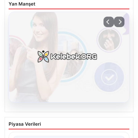
Yan Manşet
08.08.2026
Kelebek sohbet platformu İle Çevrim içi
Piyasa Verileri
İletişimin Seviyeli Adresi Ve Muhabbet
Deneyimi