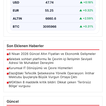
USD
47.74
▲ +0.18%
İnternet ortamında insanların seviyeli bir şekilde irtibat
kurması ciddi bir değer taşımaktadır. Günümüzde
EUR
55.25
▲ +0.32%
çeşitli…
ALTIN
6660.6
▲ +2.59%
BTC
3095966
▲ +0.31%
Son Eklenen Haberler
8 Nisan 2026 Güncel Altın Fiyatları ve Ekonomik Gelişmeler
■
Kelebek sohbet platformu İle Çevrim içi İletişimin Seviyeli
■
Adresi Ve Muhabbet Deneyimi
Kurumsal IT Dönüşümü ve Çevre Hizmetleri
■
Elazığ’daki Tefecilik Şebekesine Yönelik Operasyon: İntihar
■
Mektubu İpuçlarıyla Büyük Vurgun Ortaya Çıktı
MGK’den 8 maddelik kritik bildiri: Dikkat çeken ‘Terörsüz
■
Bölge’ vurgusu
Güncel