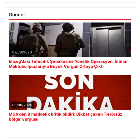
Güncel
07/08/2026
Elazığ’daki Tefecilik Şebekesine Yönelik Operasyon: İntihar
Mektubu İpuçlarıyla Büyük Vurgun Ortaya Çıktı
06/08/2026
MGK’den 8 maddelik kritik bildiri: Dikkat çeken ‘Terörsüz
Bölge’ vurgusu