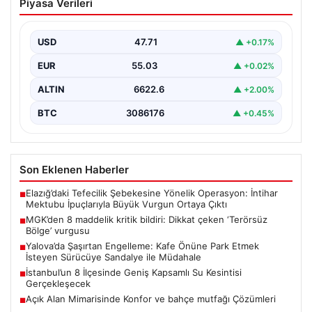
Piyasa Verileri
çeken ‘Terörsüz Bölge’ vurgusu
USD
47.71
▲ +0.17%
EUR
55.03
▲ +0.02%
ALTIN
6622.6
▲ +2.00%
BTC
3086176
▲ +0.45%
Son Eklenen Haberler
Elazığ’daki Tefecilik Şebekesine Yönelik Operasyon: İntihar
■
Mektubu İpuçlarıyla Büyük Vurgun Ortaya Çıktı
MGK’den 8 maddelik kritik bildiri: Dikkat çeken ‘Terörsüz
■
Bölge’ vurgusu
Yalova’da Şaşırtan Engelleme: Kafe Önüne Park Etmek
■
İsteyen Sürücüye Sandalye ile Müdahale
İstanbul’un 8 İlçesinde Geniş Kapsamlı Su Kesintisi
■
Gerçekleşecek
Açık Alan Mimarisinde Konfor ve bahçe mutfağı Çözümleri
■