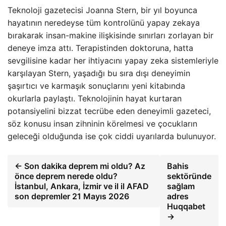
Teknoloji gazetecisi Joanna Stern, bir yıl boyunca
hayatının neredeyse tüm kontrolünü yapay zekaya
bırakarak insan-makine ilişkisinde sınırları zorlayan bir
deneye imza attı. Terapistinden doktoruna, hatta
sevgilisine kadar her ihtiyacını yapay zeka sistemleriyle
karşılayan Stern, yaşadığı bu sıra dışı deneyimin
şaşırtıcı ve karmaşık sonuçlarını yeni kitabında
okurlarla paylaştı. Teknolojinin hayat kurtaran
potansiyelini bizzat tecrübe eden deneyimli gazeteci,
söz konusu insan zihninin körelmesi ve çocukların
geleceği olduğunda ise çok ciddi uyarılarda bulunuyor.
← Son dakika deprem mi oldu? Az
Bahis
önce deprem nerede oldu?
sektöründe
İstanbul, Ankara, İzmir ve il il AFAD
sağlam
son depremler 21 Mayıs 2026
adres
Huqqabet
→