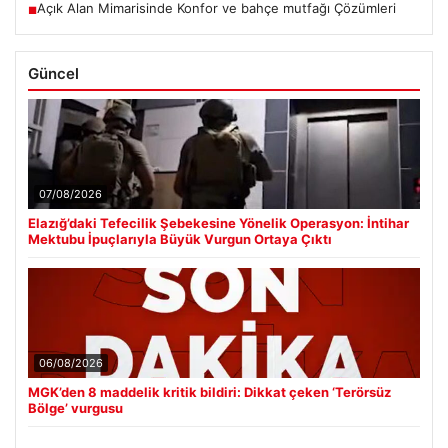
Açık Alan Mimarisinde Konfor ve bahçe mutfağı Çözümleri
■
Güncel
07/08/2026
Elazığ’daki Tefecilik Şebekesine Yönelik Operasyon: İntihar
Mektubu İpuçlarıyla Büyük Vurgun Ortaya Çıktı
06/08/2026
MGK’den 8 maddelik kritik bildiri: Dikkat çeken ‘Terörsüz
Bölge’ vurgusu