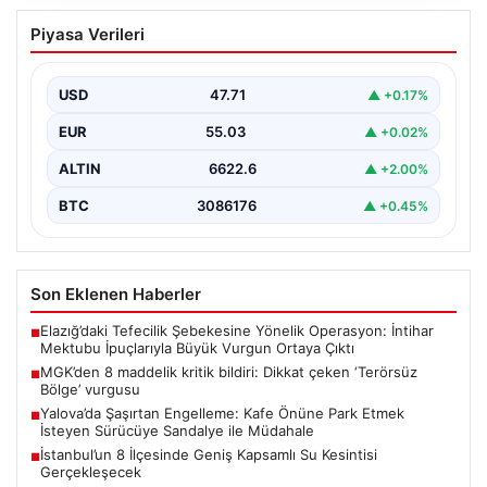
MGK’den 8 maddelik kritik bildiri: Dikkat
Piyasa Verileri
çeken ‘Terörsüz Bölge’ vurgusu
USD
47.71
▲ +0.17%
EUR
55.03
▲ +0.02%
ALTIN
6622.6
▲ +2.00%
BTC
3086176
▲ +0.45%
Son Eklenen Haberler
Elazığ’daki Tefecilik Şebekesine Yönelik Operasyon: İntihar
■
Mektubu İpuçlarıyla Büyük Vurgun Ortaya Çıktı
MGK’den 8 maddelik kritik bildiri: Dikkat çeken ‘Terörsüz
■
Bölge’ vurgusu
Yalova’da Şaşırtan Engelleme: Kafe Önüne Park Etmek
■
İsteyen Sürücüye Sandalye ile Müdahale
İstanbul’un 8 İlçesinde Geniş Kapsamlı Su Kesintisi
■
Gerçekleşecek