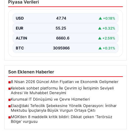
Piyasa Verileri
İletişimin Seviyeli Adresi Ve Muhabbet
Deneyimi
USD
47.74
▲ +0.18%
İnternet ortamında insanların seviyeli bir şekilde irtibat
kurması ciddi bir değer taşımaktadır. Günümüzde
EUR
55.25
▲ +0.32%
çeşitli…
ALTIN
6660.6
▲ +2.59%
BTC
3095966
▲ +0.31%
Son Eklenen Haberler
8 Nisan 2026 Güncel Altın Fiyatları ve Ekonomik Gelişmeler
■
Kelebek sohbet platformu İle Çevrim içi İletişimin Seviyeli
■
Adresi Ve Muhabbet Deneyimi
Kurumsal IT Dönüşümü ve Çevre Hizmetleri
■
Elazığ’daki Tefecilik Şebekesine Yönelik Operasyon: İntihar
■
Mektubu İpuçlarıyla Büyük Vurgun Ortaya Çıktı
MGK’den 8 maddelik kritik bildiri: Dikkat çeken ‘Terörsüz
■
Bölge’ vurgusu