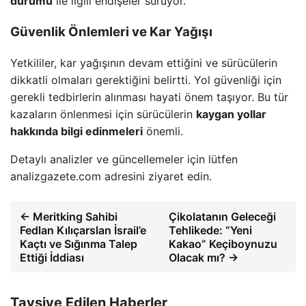
durumu
ile ilgili endişeler sürüyor.
Güvenlik Önlemleri ve Kar Yağışı
Yetkililer, kar yağışının devam ettiğini ve sürücülerin
dikkatli olmaları gerektiğini belirtti. Yol güvenliği için
gerekli tedbirlerin alınması hayati önem taşıyor. Bu tür
kazaların önlenmesi için sürücülerin
kaygan yollar
hakkında bilgi edinmeleri
önemli.
Detaylı analizler ve güncellemeler için lütfen
analizgazete.com adresini ziyaret edin.
← Meritking Sahibi
Çikolatanın Geleceği
Fedlan Kılıçarslan İsrail’e
Tehlikede: “Yeni
Kaçtı ve Sığınma Talep
Kakao” Keçiboynuzu
Ettiği İddiası
Olacak mı? →
Tavsiye Edilen Haberler