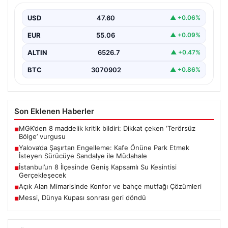
Sandalye ile Müdahale
USD
47.60
▲ +0.06%
Yalova’da yaşanan sıra dışı bir olay, gündeme damgasını
vurdu. Adnan Menderes Mahallesi Ufuk Sokak’ta…
EUR
55.06
▲ +0.09%
ALTIN
6526.7
▲ +0.47%
BTC
3070902
▲ +0.86%
Son Eklenen Haberler
MGK’den 8 maddelik kritik bildiri: Dikkat çeken ‘Terörsüz
■
Bölge’ vurgusu
Yalova’da Şaşırtan Engelleme: Kafe Önüne Park Etmek
■
İsteyen Sürücüye Sandalye ile Müdahale
İstanbul’un 8 İlçesinde Geniş Kapsamlı Su Kesintisi
■
Gerçekleşecek
Açık Alan Mimarisinde Konfor ve bahçe mutfağı Çözümleri
■
Messi, Dünya Kupası sonrası geri döndü
■