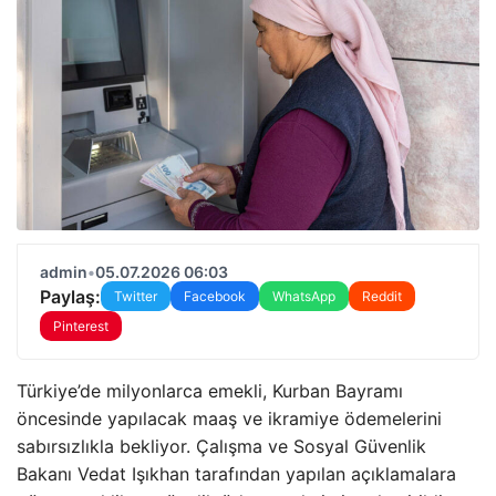
admin
•
05.07.2026 06:03
Paylaş:
Twitter
Facebook
WhatsApp
Reddit
Pinterest
Türkiye’de milyonlarca emekli, Kurban Bayramı
öncesinde yapılacak maaş ve ikramiye ödemelerini
sabırsızlıkla bekliyor. Çalışma ve Sosyal Güvenlik
Bakanı Vedat Işıkhan tarafından yapılan açıklamalara