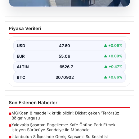
05.08.2026
Yalova’da Şaşırtan Engelleme: Kafe
Piyasa Verileri
Önüne Park Etmek İsteyen Sürücüye
Sandalye ile Müdahale
USD
47.60
▲ +0.06%
Yalova’da yaşanan sıra dışı bir olay, gündeme damgasını
vurdu. Adnan Menderes Mahallesi Ufuk Sokak’ta…
EUR
55.06
▲ +0.09%
ALTIN
6526.7
▲ +0.47%
BTC
3070902
▲ +0.86%
Son Eklenen Haberler
MGK’den 8 maddelik kritik bildiri: Dikkat çeken ‘Terörsüz
■
Bölge’ vurgusu
Yalova’da Şaşırtan Engelleme: Kafe Önüne Park Etmek
■
İsteyen Sürücüye Sandalye ile Müdahale
İstanbul’un 8 İlçesinde Geniş Kapsamlı Su Kesintisi
■