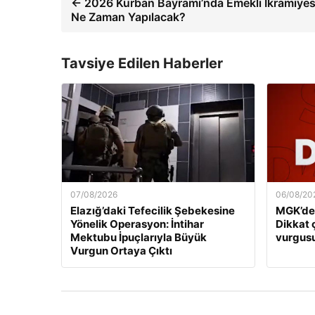
← 2026 Kurban Bayramı’nda Emekli İkramiyes
Ne Zaman Yapılacak?
Tavsiye Edilen Haberler
07/08/2026
06/08/20
Elazığ’daki Tefecilik Şebekesine
MGK’den
Yönelik Operasyon: İntihar
Dikkat 
Mektubu İpuçlarıyla Büyük
vurgus
Vurgun Ortaya Çıktı