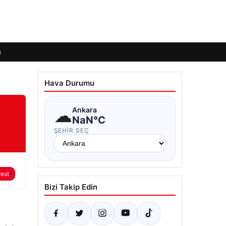
ı
Hava Durumu
☁
Ankara
NaN°C
ŞEHIR SEÇ
rest
Bizi Takip Edin
k