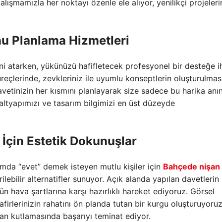
çalışmamızla her noktayı özenle ele alıyor,
yenilikçi projeleri
u Planlama Hizmetleri
ni atarken,
yükünüzü hafifletecek profesyonel bir desteğe i
reçlerinde,
zevkleriniz ile uyumlu konseptlerin oluşturulmas
vetinizin her kısmını planlayarak size sadece bu harika anın
ş altyapımızı ve tasarım bilgimizi en üst düzeyde
İçin Estetik Dokunuşlar
amda “evet” demek isteyen mutlu kişiler için
Bahçede nişan
lebilir alternatifler sunuyor.
Açık alanda yapılan davetlerin
n hava şartlarına karşı hazırlıklı hareket ediyoruz.
Görsel
firlerinizin rahatını ön planda tutan bir kurgu oluşturuyoruz
lan kutlamasında başarıyı teminat ediyor.