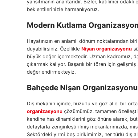
yansıtmanın anahtarıdır.
Bizler,
katılımcı odaklı 
beklentilerinizle harmanlıyoruz.
Modern Kutlama Organizasyon
Hayatınızın en anlamlı dönüm noktalarından biri
duyabilirsiniz.
Özellikle
Nişan organizasyonu
sü
büyük değer içermektedir.
Uzman kadromuz,
da
çıkarmak kalıyor.
Başarılı bir tören için gelişmi
değerlendirmekteyiz.
Bahçede Nişan Organizasyonu 
Dış mekanın içinde,
huzurlu ve göz alıcı bir ort
organizasyonu
çözümümüz,
tamamen özelleştiri
kendine has dinamiklerini göz önüne alarak,
bütü
detaylarla zenginleştirilmiş mekanlarımızda,
misa
Sektördeki yirmi beş birikimimiz,
her türlü dış a