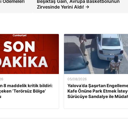
i Ödemeleri
Beşiktaş Gain, Avrupa Basketbolunun
Zirvesinde Yerini Aldı! →
26
05/08/2026
 8 maddelik kritik bildiri:
Yalova’da Şaşırtan Engelleme
çeken ‘Terörsüz Bölge’
Kafe Önüne Park Etmek İste
u
Sürücüye Sandalye ile Müda