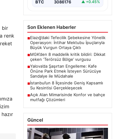
BTC
3086176
▲ +0.45%
Son Eklenen Haberler
 bir
za renk
Elazığ’daki Tefecilik Şebekesine Yönelik
■
Operasyon: İntihar Mektubu İpuçlarıyla
reket
Büyük Vurgun Ortaya Çıktı
MGK’den 8 maddelik kritik bildiri: Dikkat
■
çeken ‘Terörsüz Bölge’ vurgusu
Yalova’da Şaşırtan Engelleme: Kafe
■
Önüne Park Etmek İsteyen Sürücüye
Sandalye ile Müdahale
İstanbul’un 8 İlçesinde Geniş Kapsamlı
■
Su Kesintisi Gerçekleşecek
Açık Alan Mimarisinde Konfor ve bahçe
■
rımıza
mutfağı Çözümleri
bizim
 hazır
Güncel