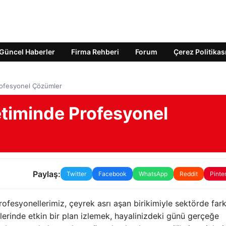
Güncel Haberler
Firma Rehberi
Forum
Çerez Politikas
rofesyonel Çözümler
etiminde Profesyonel
Paylaş:
Twitter
Facebook
WhatsApp
Reddit
Pinte
rofesyonellerimiz,
çeyrek asrı aşan birikimiyle sektörde far
rinde etkin bir plan izlemek,
hayalinizdeki günü gerçeğe