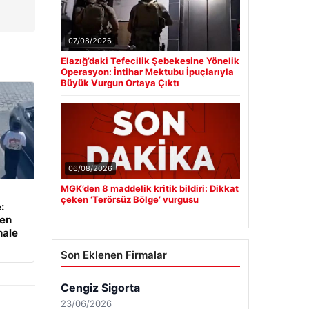
07/08/2026
Elazığ’daki Tefecilik Şebekesine Yönelik
Operasyon: İntihar Mektubu İpuçlarıyla
Büyük Vurgun Ortaya Çıktı
06/08/2026
MGK’den 8 maddelik kritik bildiri: Dikkat
çeken ‘Terörsüz Bölge’ vurgusu
:
yen
hale
Son Eklenen Firmalar
Cengiz Sigorta
23/06/2026