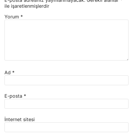
E-posta adresiniz yayınlanmayacak.
Gerekli alanlar
*
ile işaretlenmişlerdir
Yorum
*
Ad
*
E-posta
*
İnternet sitesi