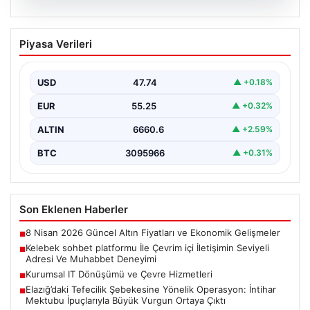
08.08.2026
Kelebek sohbet platformu İle Çevrim içi
Piyasa Verileri
İletişimin Seviyeli Adresi Ve Muhabbet
Deneyimi
USD
47.74
▲ +0.18%
İnternet ortamında insanların seviyeli bir şekilde irtibat
kurması ciddi bir değer taşımaktadır. Günümüzde
EUR
55.25
▲ +0.32%
çeşitli…
ALTIN
6660.6
▲ +2.59%
BTC
3095966
▲ +0.31%
Son Eklenen Haberler
8 Nisan 2026 Güncel Altın Fiyatları ve Ekonomik Gelişmeler
■
Kelebek sohbet platformu İle Çevrim içi İletişimin Seviyeli
■
Adresi Ve Muhabbet Deneyimi
Kurumsal IT Dönüşümü ve Çevre Hizmetleri
■
Elazığ’daki Tefecilik Şebekesine Yönelik Operasyon: İntihar
■
Mektubu İpuçlarıyla Büyük Vurgun Ortaya Çıktı