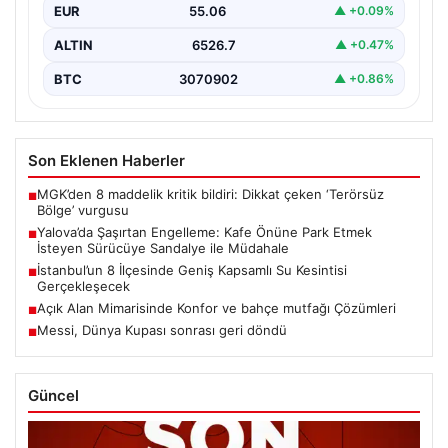
EUR
55.06
▲ +0.09%
ALTIN
6526.7
▲ +0.47%
BTC
3070902
▲ +0.86%
Son Eklenen Haberler
MGK’den 8 maddelik kritik bildiri: Dikkat çeken ‘Terörsüz
■
Bölge’ vurgusu
Yalova’da Şaşırtan Engelleme: Kafe Önüne Park Etmek
■
İsteyen Sürücüye Sandalye ile Müdahale
İstanbul’un 8 İlçesinde Geniş Kapsamlı Su Kesintisi
■
Gerçekleşecek
Açık Alan Mimarisinde Konfor ve bahçe mutfağı Çözümleri
■
Messi, Dünya Kupası sonrası geri döndü
■
Güncel