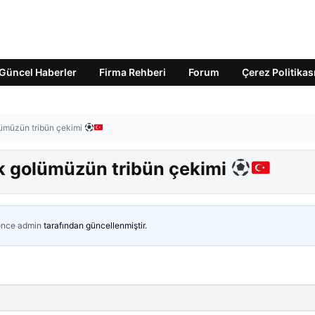
Güncel Haberler
Firma Rehberi
Forum
Çerez Politikas
lümüzün tribün çekimi
k golümüzün tribün çekimi
önce
admin
tarafından güncellenmiştir.