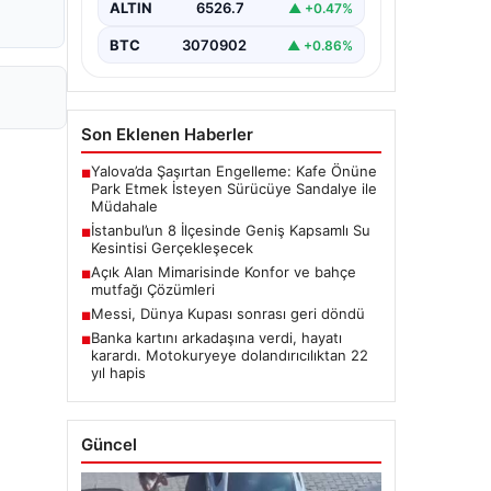
ALTIN
6526.7
▲ +0.47%
BTC
3070902
▲ +0.86%
Son Eklenen Haberler
Yalova’da Şaşırtan Engelleme: Kafe Önüne
■
Park Etmek İsteyen Sürücüye Sandalye ile
Müdahale
İstanbul’un 8 İlçesinde Geniş Kapsamlı Su
■
Kesintisi Gerçekleşecek
Açık Alan Mimarisinde Konfor ve bahçe
■
mutfağı Çözümleri
Messi, Dünya Kupası sonrası geri döndü
■
Banka kartını arkadaşına verdi, hayatı
■
karardı. Motokuryeye dolandırıcılıktan 22
yıl hapis
Güncel