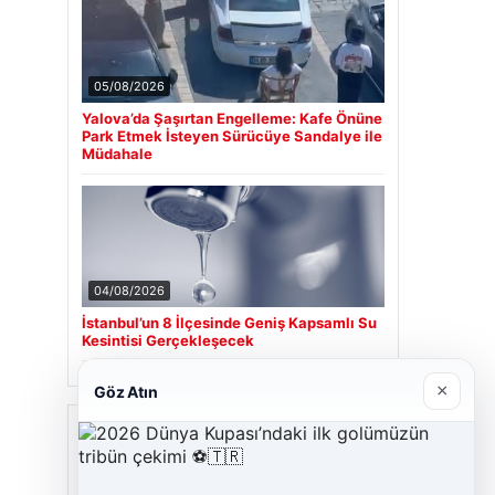
05/08/2026
Yalova’da Şaşırtan Engelleme: Kafe Önüne
Park Etmek İsteyen Sürücüye Sandalye ile
Müdahale
04/08/2026
İstanbul’un 8 İlçesinde Geniş Kapsamlı Su
Kesintisi Gerçekleşecek
×
Göz Atın
Son Eklenen Firmalar
Cengiz Sigorta