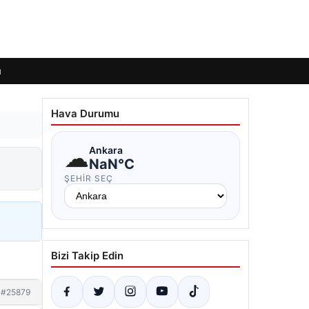
ı
Hava Durumu
☁
Ankara
NaN°C
ŞEHIR SEÇ
Bizi Takip Edin
#25879