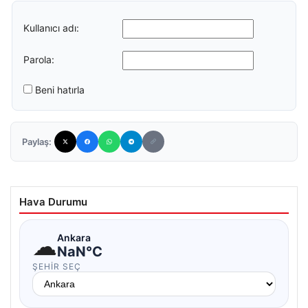
Kullanıcı adı:
Parola:
Beni hatırla
Paylaş:
Hava Durumu
☁
Ankara
NaN°C
ŞEHIR SEÇ