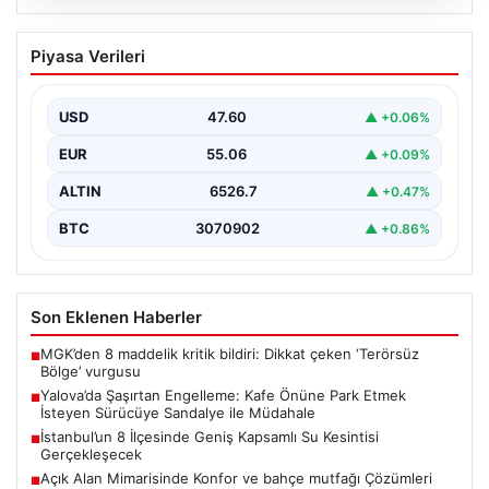
05.08.2026
Yalova’da Şaşırtan Engelleme: Kafe
Piyasa Verileri
Önüne Park Etmek İsteyen Sürücüye
Sandalye ile Müdahale
USD
47.60
▲ +0.06%
Yalova'da yaşanan sıra dışı bir olay, gündeme damgasını
vurdu. Adnan Menderes Mahallesi Ufuk Sokak'ta…
EUR
55.06
▲ +0.09%
ALTIN
6526.7
▲ +0.47%
BTC
3070902
▲ +0.86%
Son Eklenen Haberler
MGK’den 8 maddelik kritik bildiri: Dikkat çeken ‘Terörsüz
■
Bölge’ vurgusu
Yalova’da Şaşırtan Engelleme: Kafe Önüne Park Etmek
■
İsteyen Sürücüye Sandalye ile Müdahale
İstanbul’un 8 İlçesinde Geniş Kapsamlı Su Kesintisi
■
Gerçekleşecek
Açık Alan Mimarisinde Konfor ve bahçe mutfağı Çözümleri
■