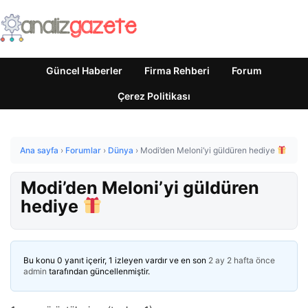
Güncel Haberler
Firma Rehberi
Forum
Çerez Politikası
Ana sayfa
›
Forumlar
›
Dünya
›
Modi’den Meloni’yi güldüren hediye
Modi’den Meloni’yi güldüren
hediye
Bu konu 0 yanıt içerir, 1 izleyen vardır ve en son
2 ay 2 hafta önce
admin
tarafından güncellenmiştir.