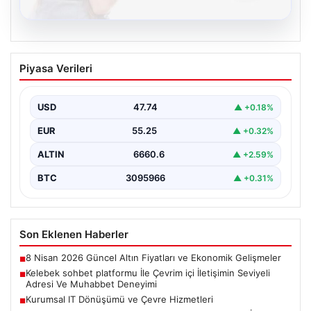
08.08.2026
Kelebek sohbet platformu İle Çevrim içi
Piyasa Verileri
İletişimin Seviyeli Adresi Ve Muhabbet
Deneyimi
USD
47.74
▲ +0.18%
İnternet ortamında insanların seviyeli bir şekilde irtibat
kurması ciddi bir değer taşımaktadır. Günümüzde
EUR
55.25
▲ +0.32%
çeşitli…
ALTIN
6660.6
▲ +2.59%
BTC
3095966
▲ +0.31%
Son Eklenen Haberler
8 Nisan 2026 Güncel Altın Fiyatları ve Ekonomik Gelişmeler
■
Kelebek sohbet platformu İle Çevrim içi İletişimin Seviyeli
■
Adresi Ve Muhabbet Deneyimi
Kurumsal IT Dönüşümü ve Çevre Hizmetleri
■