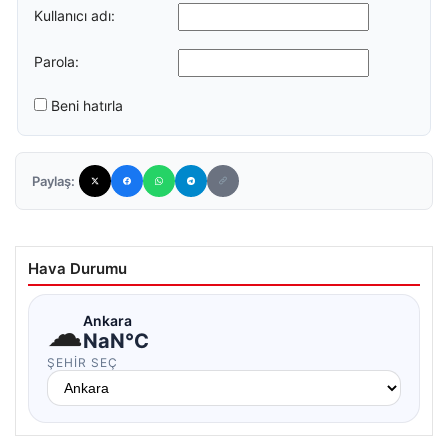
Kullanıcı adı:
Parola:
Beni hatırla
Paylaş:
Hava Durumu
☁
Ankara
NaN°C
ŞEHIR SEÇ