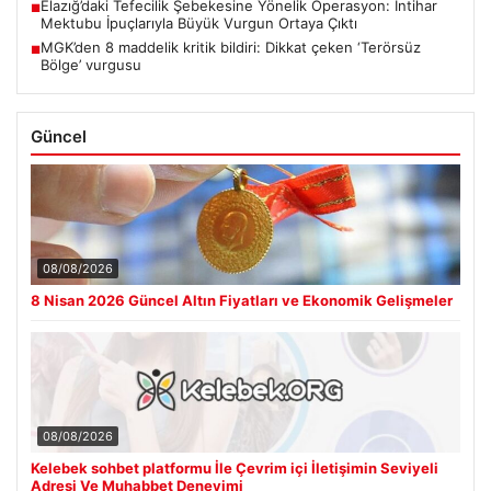
Elazığ’daki Tefecilik Şebekesine Yönelik Operasyon: İntihar
■
Mektubu İpuçlarıyla Büyük Vurgun Ortaya Çıktı
MGK’den 8 maddelik kritik bildiri: Dikkat çeken ‘Terörsüz
■
Bölge’ vurgusu
Güncel
08/08/2026
8 Nisan 2026 Güncel Altın Fiyatları ve Ekonomik Gelişmeler
08/08/2026
Kelebek sohbet platformu İle Çevrim içi İletişimin Seviyeli
Adresi Ve Muhabbet Deneyimi