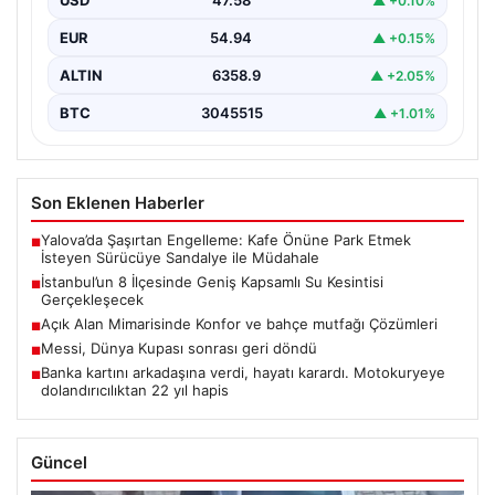
USD
47.58
▲ +0.10%
EUR
54.94
▲ +0.15%
ALTIN
6358.9
▲ +2.05%
BTC
3045515
▲ +1.01%
Son Eklenen Haberler
Yalova’da Şaşırtan Engelleme: Kafe Önüne Park Etmek
■
İsteyen Sürücüye Sandalye ile Müdahale
İstanbul’un 8 İlçesinde Geniş Kapsamlı Su Kesintisi
■
Gerçekleşecek
Açık Alan Mimarisinde Konfor ve bahçe mutfağı Çözümleri
■
Messi, Dünya Kupası sonrası geri döndü
■
Banka kartını arkadaşına verdi, hayatı karardı. Motokuryeye
■
dolandırıcılıktan 22 yıl hapis
Güncel