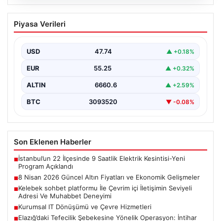
08.08.2026
8 Nisan 2026 Güncel Altın Fiyatları ve
Piyasa Verileri
Ekonomik Gelişmeler
Altın piyasasında yaşanan son gelişmeler, uluslararası
jeopolitik gelişmelerle birlikte ekonomik verilerin de
USD
47.74
▲ +0.18%
etkisiyle hareketlilik…
EUR
55.25
▲ +0.32%
ALTIN
6660.6
▲ +2.59%
BTC
3093520
▼ -0.08%
Son Eklenen Haberler
İstanbul’un 22 İlçesinde 9 Saatlik Elektrik Kesintisi-Yeni
■
Program Açıklandı
8 Nisan 2026 Güncel Altın Fiyatları ve Ekonomik Gelişmeler
■
Kelebek sohbet platformu İle Çevrim içi İletişimin Seviyeli
■
Adresi Ve Muhabbet Deneyimi
Kurumsal IT Dönüşümü ve Çevre Hizmetleri
■
Elazığ’daki Tefecilik Şebekesine Yönelik Operasyon: İntihar
■