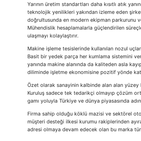
Yarının üretim standartları daha kısıtlı atık ya
teknolojik yenilikleri yakından izleme eden şirk
doğrultusunda en modern ekipman parkurunu ve
Mühendislik hesaplamalarla güçlendirilen sür
ulaşmayı kolaylaştırır.
Makine işleme tesislerinde kullanılan nozul uçl
Basit bir yedek parça her kumlama sistemini verim
yanında makine alanında da kaliteden asla kayı
diliminde işletme ekonomisine pozitif yönde kat
Özet olarak sanayinin kalbinde alan alan yüzey h
Kuruluş sadece tek tedarikçi olmayıp çözüm orta
gamı yoluyla Türkiye ve dünya piyasasında adı
Firma sahip olduğu köklü mazisi ve sektörel oto
müşteri desteği ilkesi kurumu rakiplerinden ayıra
adresi olmaya devam edecek olan bu marka tüm