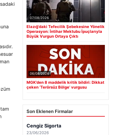
asadaki
07/08/2026
muna
Elazığ’daki Tefecilik Şebekesine Yönelik
Operasyon: İntihar Mektubu İpuçlarıyla
Büyük Vurgun Ortaya Çıktı
sıdır.
sesuar
zaman
06/08/2026
MGK’den 8 maddelik kritik bildiri: Dikkat
çeken ‘Terörsüz Bölge’ vurgusu
çözüm
 tam
Son Eklenen Firmalar
n