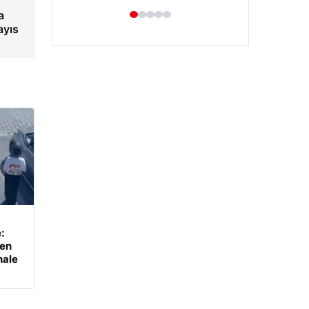
a
ayıs
Hastaş Beton
26/05/2026
:
yen
hale