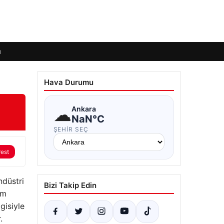
ı
Hava Durumu
☁
Ankara
NaN°C
ŞEHIR SEÇ
rest
ndüstri
Bizi Takip Edin
im
gisiyle
.