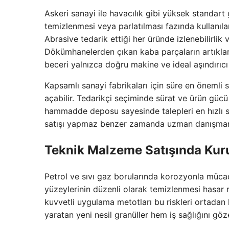
Askeri sanayi ile havacılık gibi yüksek standart 
temizlenmesi veya parlatılması fazında kullanılan
Abrasive tedarik ettiği her üründe izlenebilirlik
Dökümhanelerden çıkan kaba parçaların artıkları
beceri yalnızca doğru makine ve ideal aşındırıc
Kapsamlı sanayi fabrikaları için süre en önemli
açabilir. Tedarikçi seçiminde sürat ve ürün gücü ş
hammadde deposu sayesinde talepleri en hızlı s
satışı yapmaz benzer zamanda uzman danışmanlı
Teknik Malzeme Satışında Ku
Petrol ve sıvı gaz borularında korozyonla mücad
yüzeylerinin düzenli olarak temizlenmesi hasar r
kuvvetli uygulama metotları bu riskleri ortadan k
yaratan yeni nesil granüller hem iş sağlığını göze