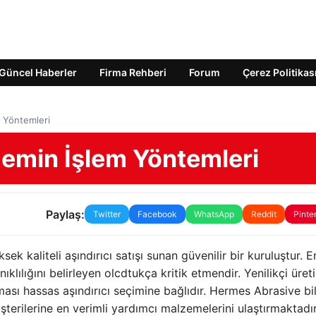
Güncel Haberler
Firma Rehberi
Forum
Çerez Politikas
 Yöntemleri
emin İşlem Yöntemleri
Paylaş:
Twitter
Facebook
WhatsApp
Reddit
Pinte
k kaliteli aşındırıcı satışı sunan güvenilir bir kuruluştur. E
lılığını belirleyen olcdtukça kritik etmendir. Yenilikçi üret
lması hassas aşındırıcı seçimine bağlıdır. Hermes Abrasive bil
şterilerine en verimli yardımcı malzemelerini ulaştırmaktadır