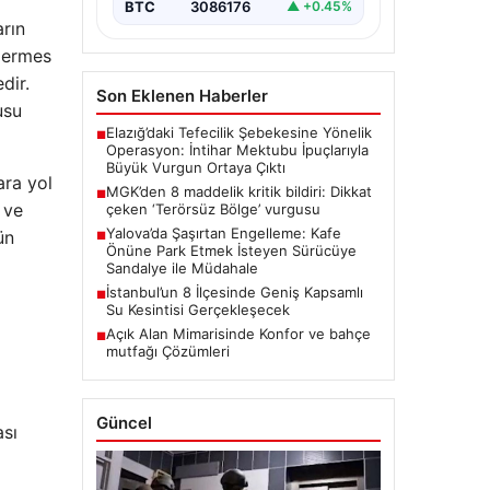
BTC
3086176
▲ +0.45%
arın
 Hermes
dir.
Son Eklenen Haberler
usu
Elazığ’daki Tefecilik Şebekesine Yönelik
■
Operasyon: İntihar Mektubu İpuçlarıyla
Büyük Vurgun Ortaya Çıktı
ara yol
MGK’den 8 maddelik kritik bildiri: Dikkat
■
 ve
çeken ‘Terörsüz Bölge’ vurgusu
Yalova’da Şaşırtan Engelleme: Kafe
ün
■
Önüne Park Etmek İsteyen Sürücüye
Sandalye ile Müdahale
İstanbul’un 8 İlçesinde Geniş Kapsamlı
■
Su Kesintisi Gerçekleşecek
Açık Alan Mimarisinde Konfor ve bahçe
■
mutfağı Çözümleri
Güncel
ası