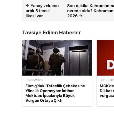
← Yapay zekanın
Son dakika Kahramanma
artık 5 temel
nerede oldu? Kahramanm
ilkesi var
2026 →
Tavsiye Edilen Haberler
07/08/2026
06/08/20
Elazığ’daki Tefecilik Şebekesine
MGK’den
Yönelik Operasyon: İntihar
Dikkat 
Mektubu İpuçlarıyla Büyük
vurgus
Vurgun Ortaya Çıktı