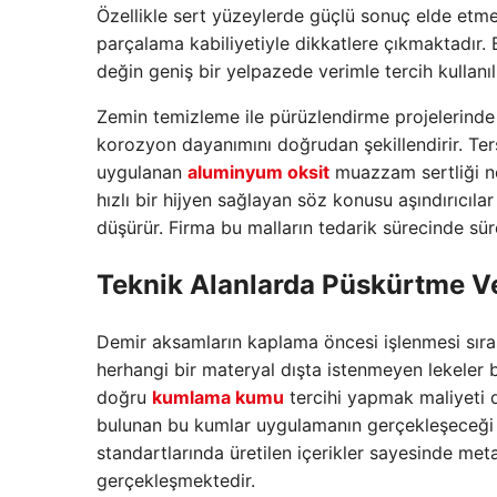
Özellikle sert yüzeylerde güçlü sonuç elde etme
parçalama kabiliyetiyle dikkatlere çıkmaktadır. 
değin geniş bir yelpazede verimle tercih kullanı
Zemin temizleme ile pürüzlendirme projelerinde k
korozyon dayanımını doğrudan şekillendirir. Ter
uygulanan
aluminyum oksit
muazzam sertliği ne
hızlı bir hijyen sağlayan söz konusu aşındırıcıla
düşürür. Firma bu malların tedarik sürecinde sür
Teknik Alanlarda Püskürtme Ve
Demir aksamların kaplama öncesi işlenmesi sıras
herhangi bir materyal dışta istenmeyen lekeler 
doğru
kumlama kumu
tercihi yapmak maliyeti d
bulunan bu kumlar uygulamanın gerçekleşeceği yü
standartlarında üretilen içerikler sayesinde me
gerçekleşmektedir.