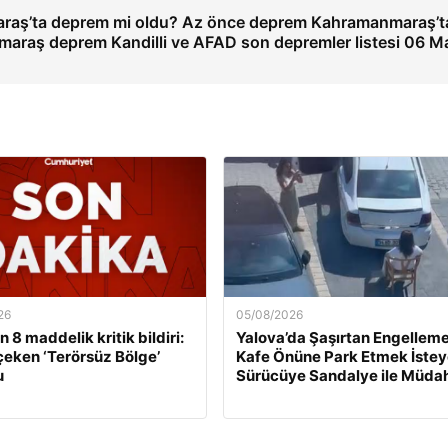
raş’ta deprem mi oldu? Az önce deprem Kahramanmaraş’t
araş deprem Kandilli ve AFAD son depremler listesi 06 M
26
05/08/2026
 8 maddelik kritik bildiri:
Yalova’da Şaşırtan Engelleme
çeken ‘Terörsüz Bölge’
Kafe Önüne Park Etmek İste
u
Sürücüye Sandalye ile Müda