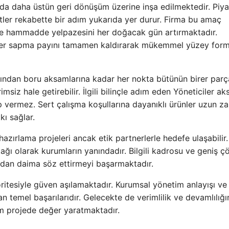
nında daha üstün geri dönüşüm üzerine inşa edilmektedir. Piy
etler rekabette bir adım yukarıda yer durur. Firma bu amaç
 hammadde yelpazesini her doğacak gün artırmaktadır.
eçler sapma payını tamamen kaldırarak mükemmel yüzey for
arından boru aksamlarına kadar her nokta bütünün birer parça
siz hale getirebilir. İlgili bilinçle adım eden Yöneticiler ak
p vermez. Sert çalışma koşullarına dayanıklı ürünler uzun 
kı sağlar.
azırlama projeleri ancak etik partnerlerle hedefe ulaşabilir.
ğı olarak kurumların yanındadır. Bilgili kadrosu ve geniş 
ndan daima söz ettirmeyi başarmaktadır.
ritesiyle güven aşılamaktadır. Kurumsal yönetim anlayışı ve
n temel başarılarıdır. Gelecekte de verimlilik ve devamlılığı
 projede değer yaratmaktadır.