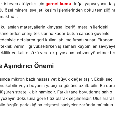
k isteyen atölyeler için
garnet kumu
doğal yapısı yanında 
Bu özel mineral sıvı jeti kesim işlemlerinden doku temizliğin
lmaktadır.
ullanılan materyallerin kimyasal içeriği metalin ilerideki
sanelerden enerji tesislerine kadar bütün sahada güvenle
deniyle defalarca geri kullanılabilme fırsatı sunar. Ekonomi
r teknik verimliliği yükseltirken iş zamanı kaybını en seviyey
eklilik ve kalite sözü vererek piyasanın nabzını yönetmekted
 Aşındırıcı Önemi
ında mikron bazlı hassasiyet büyük değer taşır. Eksik seçi
bırakabilir veya boyanın yapışma gücünü azaltabilir. Bu du
üşüren stratejik bir hamledir. Farklı tane boyutlarına sahip
zeyin dokusuna göre titiz olarak seçilmelidir. Uluslararas
talin özgün parlaklığına erişmesi saniyeler zarfında mümkün