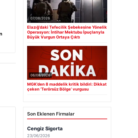
07/08/2026
Elazığ’daki Tefecilik Şebekesine Yönelik
Operasyon: İntihar Mektubu İpuçlarıyla
n
Büyük Vurgun Ortaya Çıktı
06/08/2026
MGK’den 8 maddelik kritik bildiri: Dikkat
çeken ‘Terörsüz Bölge’ vurgusu
Son Eklenen Firmalar