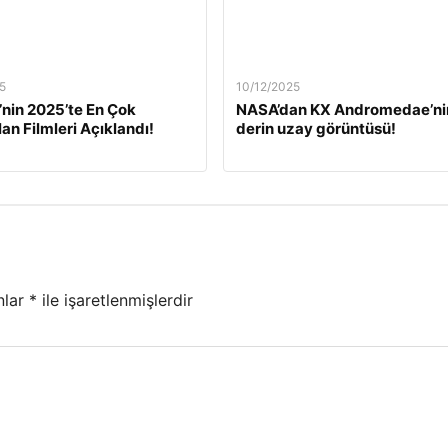
5
10/12/2025
’nin 2025’te En Çok
NASA’dan KX Andromedae’ni
lan Filmleri Açıklandı!
derin uzay görüntüsü!
nlar
*
ile işaretlenmişlerdir