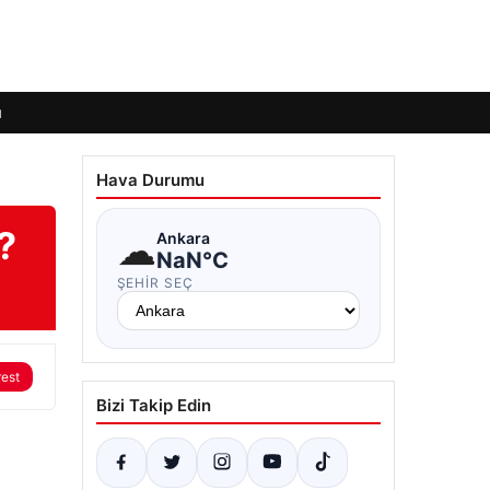
ı
Hava Durumu
?
☁
Ankara
NaN°C
ŞEHIR SEÇ
rest
Bizi Takip Edin