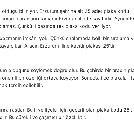
 olduğu biliniyor. Erzurum şehrine ait 25 adet plaka kodu
umaralı araçların tamamı Erzurum ilinde kayıtlıdır. Ayrıca 
 olamaz. Çünkü il bazında tek plaka kodu veriliyor.
i bozmanın imkânı yok. Çünkü sıralamada belli bir sıralama v
ya çıkar. Aracın Erzurum iline kayıtlı plakası 25’tir.
rum olduğunu söylemek doğru olur. Bu şehirde bir aracın pl
in önemli bir özelliği ortaya koyuyor. Sonuçta ilçe plakaları i
k tercih edilebilir.
a rastlar. Bu il ve ilçeler için geçerli olan plaka kodu 25’ti
 Bu sürekli ve şaşırtıcı bir özelliktir.