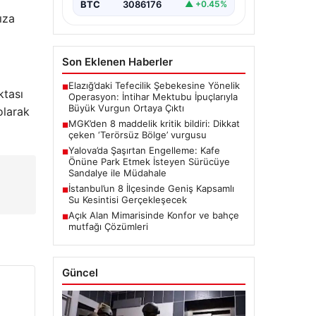
BTC
3086176
▲ +0.45%
ıza
Son Eklenen Haberler
Elazığ’daki Tefecilik Şebekesine Yönelik
■
ktası
Operasyon: İntihar Mektubu İpuçlarıyla
Büyük Vurgun Ortaya Çıktı
olarak
MGK’den 8 maddelik kritik bildiri: Dikkat
■
çeken ‘Terörsüz Bölge’ vurgusu
Yalova’da Şaşırtan Engelleme: Kafe
■
Önüne Park Etmek İsteyen Sürücüye
Sandalye ile Müdahale
İstanbul’un 8 İlçesinde Geniş Kapsamlı
■
Su Kesintisi Gerçekleşecek
Açık Alan Mimarisinde Konfor ve bahçe
■
mutfağı Çözümleri
Güncel