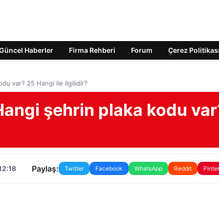
Güncel Haberler
Firma Rehberi
Forum
Çerez Politikas
u var? 25 Hangi ile ilgilidir?
Hangi şehrin plaka kodu var
Paylaş:
12:18
Twitter
Facebook
WhatsApp
Reddit
Pinte