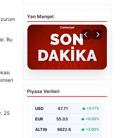
Yan Manşet
Erzurum
ar. Bu
akası
06.08.2026
simleri
MGK’den 8 maddelik
Piyasa Verileri
kritik bildiri: Dikkat
çeken ‘Terörsüz Bölge’
vurgusu
USD
47.71
▲ +0.17%
r. 25
EUR
55.03
▲ +0.02%
ALTIN
6622.6
▲ +2.00%