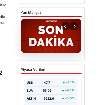
ildi.
Yan Manşet
dia
nun
06.08.2026
MGK’den 8 maddelik
Piyasa Verileri
kritik bildiri: Dikkat
2
çeken ‘Terörsüz Bölge’
vurgusu
USD
47.71
▲ +0.17%
EUR
55.03
▲ +0.02%
ALTIN
6622.6
▲ +2.00%