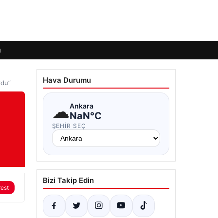
ı
Hava Durumu
rdu”
☁
Ankara
NaN°C
ŞEHIR SEÇ
Bizi Takip Edin
rest