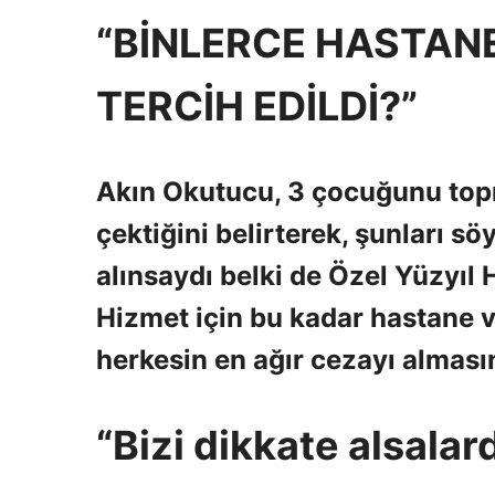
“BİNLERCE HASTAN
TERCİH EDİLDİ?”
Akın Okutucu, 3 çocuğunu topra
çektiğini belirterek, şunları sö
alınsaydı belki de Özel Yüzyıl 
Hizmet için bu kadar hastane v
herkesin en ağır cezayı almasın
“Bizi dikkate alsalar