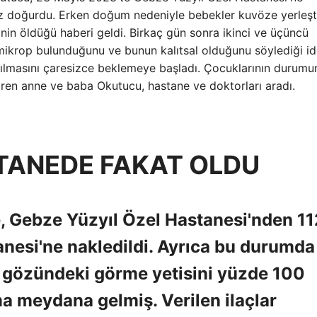
 doğurdu. Erken doğum nedeniyle bebekler kuvöze yerleştir
in öldüğü haberi geldi. Birkaç gün sonra ikinci ve üçüncü
mikrop bulunduğunu ve bunun kalıtsal olduğunu söylediği id
arılmasını çaresizce beklemeye başladı. Çocuklarının durumu
ören anne ve baba Okutucu, hastane ve doktorları aradı.
TANEDE FAKAT OLDU
, Gebze Yüzyıl Özel Hastanesi'nden 11
tanesi'ne nakledildi. Ayrıca bu durumda
l gözündeki görme yetisini yüzde 100
 meydana gelmiş. Verilen ilaçlar