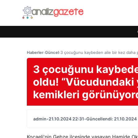
Haberler
›
Güncel
›
3 çocuğunu kaybeden aile bir kez daha 
3 çocuğunu kaybeden
oldu! “Vücudundaki 
kemikleri görünüyor
admin
•
21.10.2024 22:31
•
Güncellendi: 21.10.2024
Kocaeli'nin Gebze ilçesinde yaşayan Hamide Ok