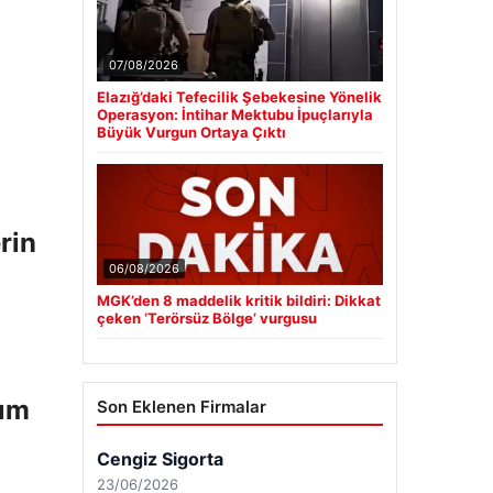
07/08/2026
Elazığ’daki Tefecilik Şebekesine Yönelik
Operasyon: İntihar Mektubu İpuçlarıyla
Büyük Vurgun Ortaya Çıktı
rin
06/08/2026
MGK’den 8 maddelik kritik bildiri: Dikkat
çeken ‘Terörsüz Bölge’ vurgusu
rım
Son Eklenen Firmalar