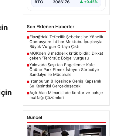
BTC
3086176
▲ +0.45%
çin
Son Eklenen Haberler
Elazığ’daki Tefecilik Şebekesine Yönelik
■
Operasyon: İntihar Mektubu İpuçlarıyla
Büyük Vurgun Ortaya Çıktı
MGK’den 8 maddelik kritik bildiri: Dikkat
■
çeken ‘Terörsüz Bölge’ vurgusu
Yalova’da Şaşırtan Engelleme: Kafe
■
Önüne Park Etmek İsteyen Sürücüye
Sandalye ile Müdahale
İstanbul’un 8 İlçesinde Geniş Kapsamlı
■
Su Kesintisi Gerçekleşecek
için
Açık Alan Mimarisinde Konfor ve bahçe
■
mutfağı Çözümleri
Güncel