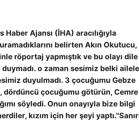
as Haber Ajansı (İHA) aracılığıyla
uyuramadıklarını belirten Akın Okutucu,
inle röportaj yapmıştık ve bu olayı dile
 duymadı. o zaman sesimiz belki ailele
 sesimiz duyulmadı. 3 çocuğumu Gebze
m, dördüncü çocuğumu götürün, Cemre
ımı söyledi. Onun onayıyla bize bilgi
rdiler, kızım için her şeyi yaptı.''Sanı