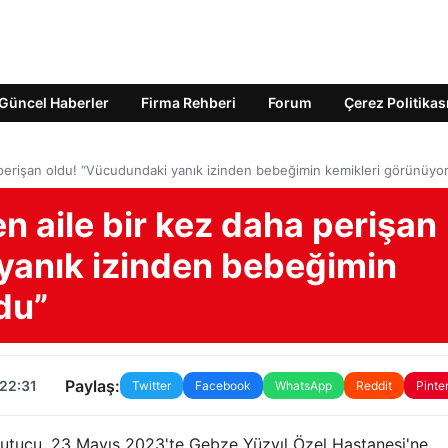
Güncel Haberler
Firma Rehberi
Forum
Çerez Politikas
perişan oldu! “Vücudundaki yanık izinden bebeğimin kemikleri görünüyo
 aile bir kez daha perişan
yanık izinden bebeğimin
du”
Paylaş:
 22:31
Twitter
Facebook
WhatsApp
Reddit
Pinte
utucu, 23 Mayıs 2023'te Gebze Yüzyıl Özel Hastanesi'ne