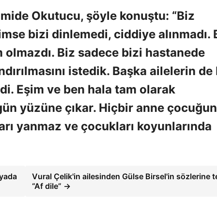
Hamide Okutucu, şöyle konuştu: “Biz
mse bizi dinlemedi, ciddiye alınmadı. 
m olmazdı. Biz sadece bizi hastanede
dırılmasını istedik. Başka ailelerin de
i. Eşim ve ben hala tam olarak
gün yüzüne çıkar. Hiçbir anne çocuğu
rı yanmaz ve çocukları koyunlarında
nyada
Vural Çelik'in ailesinden Gülse Birsel'in sözlerine t
“Af dile” →