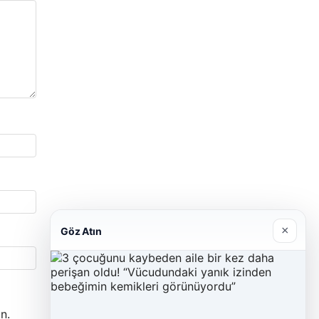
×
Göz Atın
n.