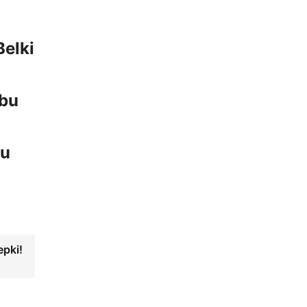
Belki
 bu
nu
epki!