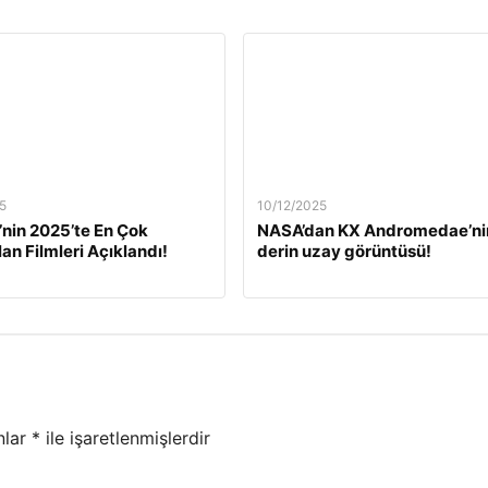
5
10/12/2025
’nin 2025’te En Çok
NASA’dan KX Andromedae’ni
lan Filmleri Açıklandı!
derin uzay görüntüsü!
nlar
*
ile işaretlenmişlerdir