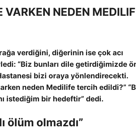
E VARKEN NEDEN MEDILIF
ğa verdiğini, diğerinin ise çok acı
yledi: “Biz bunları dile getirdiğimizde 
Hastanesi bizi oraya yönlendirecekti.
arken neden Medilife tercih edildi?” “B
ı istediğim bir hedeftir” dedi.
dı ölüm olmazdı”