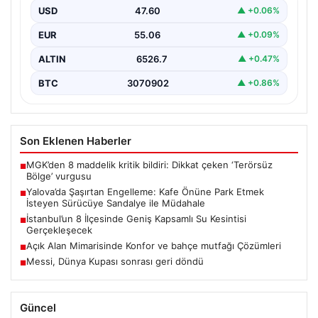
USD
47.60
▲ +0.06%
Yalova’da yaşanan sıra dışı bir olay, gündeme damgasını
vurdu. Adnan Menderes Mahallesi Ufuk Sokak’ta…
EUR
55.06
▲ +0.09%
ALTIN
6526.7
▲ +0.47%
BTC
3070902
▲ +0.86%
Son Eklenen Haberler
MGK’den 8 maddelik kritik bildiri: Dikkat çeken ‘Terörsüz
■
Bölge’ vurgusu
Yalova’da Şaşırtan Engelleme: Kafe Önüne Park Etmek
■
İsteyen Sürücüye Sandalye ile Müdahale
İstanbul’un 8 İlçesinde Geniş Kapsamlı Su Kesintisi
■
Gerçekleşecek
Açık Alan Mimarisinde Konfor ve bahçe mutfağı Çözümleri
■
Messi, Dünya Kupası sonrası geri döndü
■
Güncel