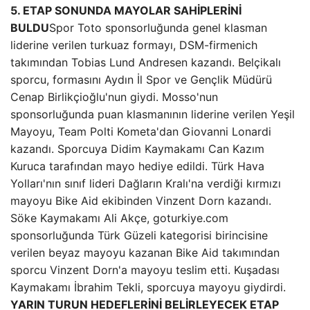
5. ETAP SONUNDA MAYOLAR SAHİPLERİNİ
BULDU
Spor Toto sponsorluğunda genel klasman
liderine verilen turkuaz formayı, DSM-firmenich
takımından Tobias Lund Andresen kazandı. Belçikalı
sporcu, formasını Aydın İl Spor ve Gençlik Müdürü
Cenap Birlikçioğlu'nun giydi. Mosso'nun
sponsorluğunda puan klasmanının liderine verilen Yeşil
Mayoyu, Team Polti Kometa'dan Giovanni Lonardi
kazandı. Sporcuya Didim Kaymakamı Can Kazım
Kuruca tarafından mayo hediye edildi. Türk Hava
Yolları'nın sınıf lideri Dağların Kralı'na verdiği kırmızı
mayoyu Bike Aid ekibinden Vinzent Dorn kazandı.
Söke Kaymakamı Ali Akçe, goturkiye.com
sponsorluğunda Türk Güzeli kategorisi birincisine
verilen beyaz mayoyu kazanan Bike Aid takımından
sporcu Vinzent Dorn'a mayoyu teslim etti. Kuşadası
Kaymakamı İbrahim Tekli, sporcuya mayoyu giydirdi.
YARIN TURUN HEDEFLERİNİ BELİRLEYECEK ETAP