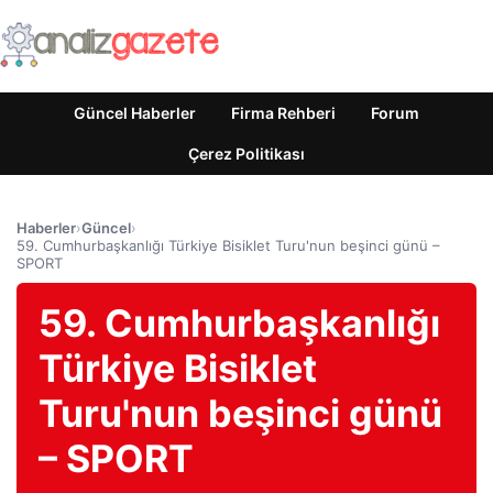
Güncel Haberler
Firma Rehberi
Forum
Çerez Politikası
Haberler
›
Güncel
›
59. Cumhurbaşkanlığı Türkiye Bisiklet Turu'nun beşinci günü –
SPORT
59. Cumhurbaşkanlığı
Türkiye Bisiklet
Turu'nun beşinci günü
– SPORT