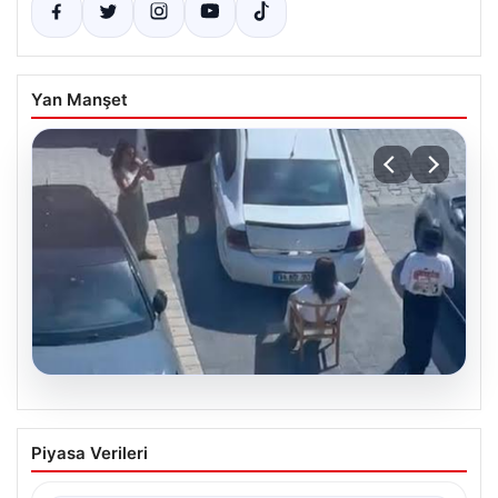
Yan Manşet
05.08.2026
Yalova’da Şaşırtan Engelleme: Kafe
Piyasa Verileri
Önüne Park Etmek İsteyen Sürücüye
Sandalye ile Müdahale