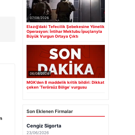
07/08/2026
Elazığ’daki Tefecilik Şebekesine Yönelik
Operasyon: İntihar Mektubu İpuçlarıyla
Büyük Vurgun Ortaya Çıktı
06/08/2026
MGK’den 8 maddelik kritik bildiri: Dikkat
çeken ‘Terörsüz Bölge’ vurgusu
Son Eklenen Firmalar
n