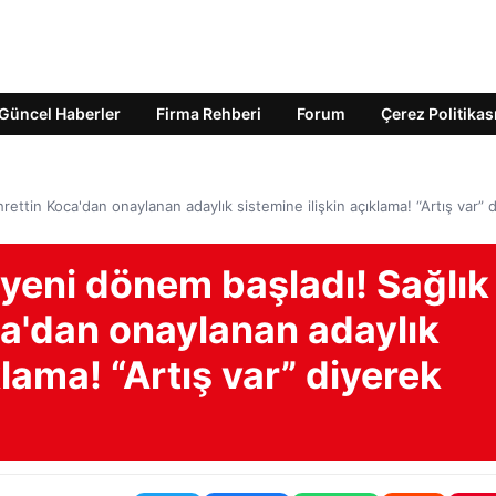
Güncel Haberler
Firma Rehberi
Forum
Çerez Politikas
ettin Koca'dan onaylanan adaylık sistemine ilişkin açıklama! “Artış var” 
 yeni dönem başladı! Sağlık
ca'dan onaylanan adaylık
klama! “Artış var” diyerek