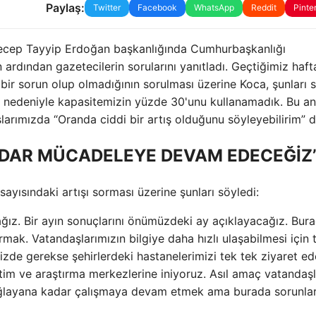
Paylaş:
Twitter
Facebook
WhatsApp
Reddit
Pinte
Recep Tayyip Erdoğan başkanlığında Cumhurbaşkanlığı
n ardından gazetecilerin sorularını yanıtladı. Geçtiğimiz haft
r sorun olup olmadığının sorulması üzerine Koca, şunları s
riz nedeniyle kapasitemizin yüzde 30'unu kullanamadık. Bu 
arımızda “Oranda ciddi bir artış olduğunu söyleyebilirim” d
DAR MÜCADELEYE DEVAM EDECEĞİZ
yısındaki artışı sorması üzerine şunları söyledi:
ğız. Bir ayın sonuçlarını önümüzdeki ay açıklayacağız. Bur
mak. Vatandaşlarımızın bilgiye daha hızlı ulaşabilmesi için
izde gerekse şehirlerdeki hastanelerimizi tek tek ziyaret e
im ve araştırma merkezlerine iniyoruz. Asıl amaç vatandaşl
sağlayana kadar çalışmaya devam etmek ama burada sorunlar