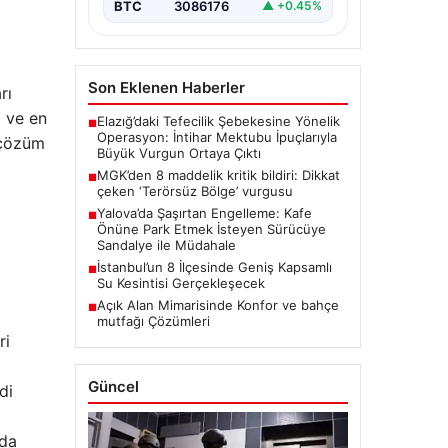
BTC
3086176
▲ +0.45%
Son Eklenen Haberler
rı
ı ve en
Elazığ’daki Tefecilik Şebekesine Yönelik
■
Operasyon: İntihar Mektubu İpuçlarıyla
 çözüm
Büyük Vurgun Ortaya Çıktı
MGK’den 8 maddelik kritik bildiri: Dikkat
■
çeken ‘Terörsüz Bölge’ vurgusu
Yalova’da Şaşırtan Engelleme: Kafe
■
Önüne Park Etmek İsteyen Sürücüye
Sandalye ile Müdahale
İstanbul’un 8 İlçesinde Geniş Kapsamlı
■
Su Kesintisi Gerçekleşecek
Açık Alan Mimarisinde Konfor ve bahçe
■
mutfağı Çözümleri
ri
Güncel
di
'da