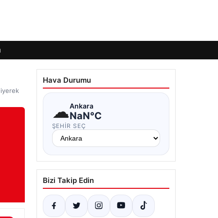
ı
Hava Durumu
diyerek
☁
Ankara
NaN°C
ŞEHIR SEÇ
Bizi Takip Edin