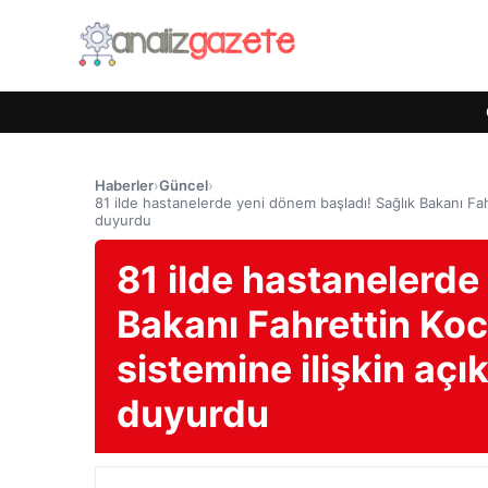
Haberler
›
Güncel
›
81 ilde hastanelerde yeni dönem başladı! Sağlık Bakanı Fahr
duyurdu
81 ilde hastanelerde
Bakanı Fahrettin Ko
sistemine ilişkin açı
duyurdu