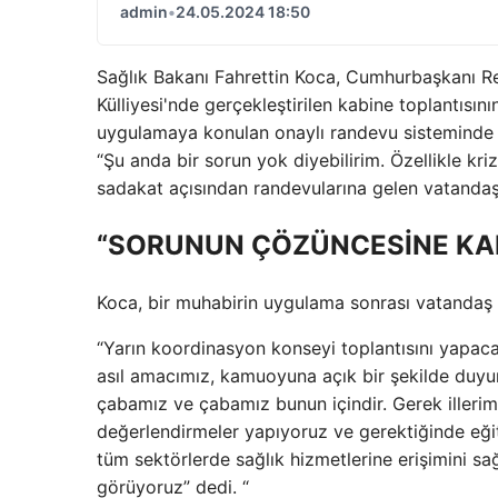
admin
•
24.05.2024 18:50
Sağlık Bakanı Fahrettin Koca, Cumhurbaşkanı 
Külliyesi'nde gerçekleştirilen kabine toplantısını
uygulamaya konulan onaylı randevu sisteminde bi
“Şu anda bir sorun yok diyebilirim. Özellikle k
sadakat açısından randevularına gelen vatandaşl
“SORUNUN ÇÖZÜNCESİNE KA
Koca, bir muhabirin uygulama sonrası vatandaş sa
“Yarın koordinasyon konseyi toplantısını yapaca
asıl amacımız, kamuoyuna açık bir şekilde duyur
çabamız ve çabamız bunun içindir. Gerek illerim
değerlendirmeler yapıyoruz ve gerektiğinde eğit
tüm sektörlerde sağlık hizmetlerine erişimini 
görüyoruz” dedi. “