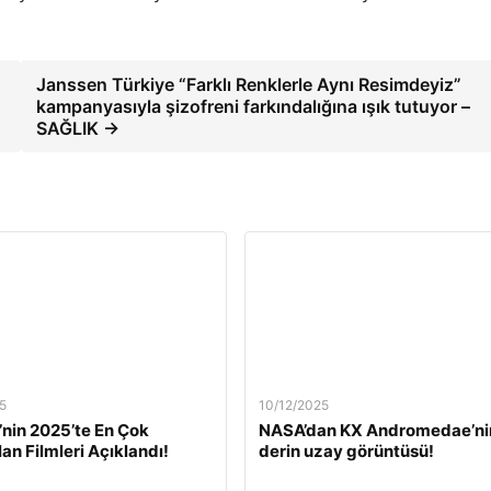
Janssen Türkiye “Farklı Renklerle Aynı Resimdeyiz”
kampanyasıyla şizofreni farkındalığına ışık tutuyor –
SAĞLIK →
5
10/12/2025
’nin 2025’te En Çok
NASA’dan KX Andromedae’ni
lan Filmleri Açıklandı!
derin uzay görüntüsü!