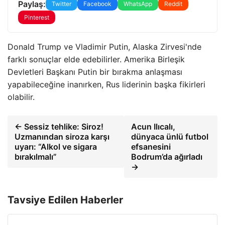
Paylaş:
Twitter
Facebook
WhatsApp
Reddit
Pinterest
Donald Trump ve Vladimir Putin, Alaska Zirvesi'nde
farklı sonuçlar elde edebilirler. Amerika Birleşik
Devletleri Başkanı Putin bir bırakma anlaşması
yapabileceğine inanırken, Rus liderinin başka fikirleri
olabilir.
← Sessiz tehlike: Siroz!
Acun Ilıcalı,
Uzmanından siroza karşı
dünyaca ünlü futbol
uyarı: “Alkol ve sigara
efsanesini
bırakılmalı”
Bodrum’da ağırladı
→
Tavsiye Edilen Haberler