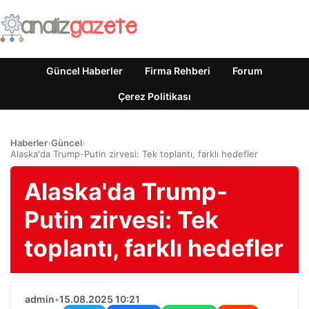
Güncel Haberler
Firma Rehberi
Forum
Çerez Politikası
Haberler
›
Güncel
›
Alaska'da Trump-Putin zirvesi: Tek toplantı, farklı hedefler
Alaska'da Trump-
Putin zirvesi: Tek
toplantı, farklı hedefler
admin
•
15.08.2025 10:21