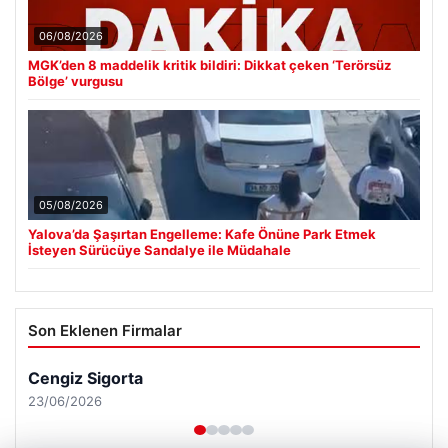
06/08/2026
MGK’den 8 maddelik kritik bildiri: Dikkat çeken ‘Terörsüz
Bölge’ vurgusu
05/08/2026
Yalova’da Şaşırtan Engelleme: Kafe Önüne Park Etmek
İsteyen Sürücüye Sandalye ile Müdahale
Son Eklenen Firmalar