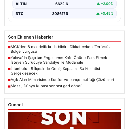
ALTIN
6622.6
▲ +2.00%
BTC
3086176
▲ +0.45%
Son Eklenen Haberler
MGK’den 8 maddelik kritik bildiri: Dikkat çeken ‘Terörsüz
■
Bölge’ vurgusu
Yalova’da Şaşırtan Engelleme: Kafe Önüne Park Etmek
■
İsteyen Sürücüye Sandalye ile Müdahale
İstanbul’un 8 İlçesinde Geniş Kapsamlı Su Kesintisi
■
Gerçekleşecek
Açık Alan Mimarisinde Konfor ve bahçe mutfağı Çözümleri
■
Messi, Dünya Kupası sonrası geri döndü
■
Güncel