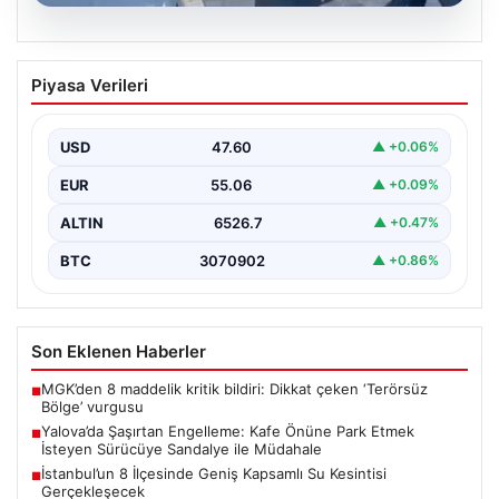
05.08.2026
Yalova’da Şaşırtan Engelleme: Kafe
Piyasa Verileri
Önüne Park Etmek İsteyen Sürücüye
Sandalye ile Müdahale
USD
47.60
▲ +0.06%
Yalova’da yaşanan sıra dışı bir olay, gündeme damgasını
vurdu. Adnan Menderes Mahallesi Ufuk Sokak’ta…
EUR
55.06
▲ +0.09%
ALTIN
6526.7
▲ +0.47%
BTC
3070902
▲ +0.86%
Son Eklenen Haberler
MGK’den 8 maddelik kritik bildiri: Dikkat çeken ‘Terörsüz
■
Bölge’ vurgusu
Yalova’da Şaşırtan Engelleme: Kafe Önüne Park Etmek
■
İsteyen Sürücüye Sandalye ile Müdahale
İstanbul’un 8 İlçesinde Geniş Kapsamlı Su Kesintisi
■
Gerçekleşecek