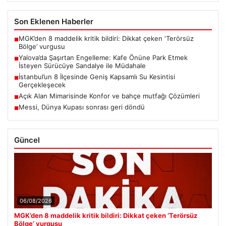
Son Eklenen Haberler
MGK’den 8 maddelik kritik bildiri: Dikkat çeken ‘Terörsüz
■
Bölge’ vurgusu
Yalova’da Şaşırtan Engelleme: Kafe Önüne Park Etmek
■
İsteyen Sürücüye Sandalye ile Müdahale
İstanbul’un 8 İlçesinde Geniş Kapsamlı Su Kesintisi
■
Gerçekleşecek
Açık Alan Mimarisinde Konfor ve bahçe mutfağı Çözümleri
■
Messi, Dünya Kupası sonrası geri döndü
■
Güncel
06/08/2026
MGK’den 8 maddelik kritik bildiri: Dikkat çeken ‘Terörsüz
Bölge’ vurgusu