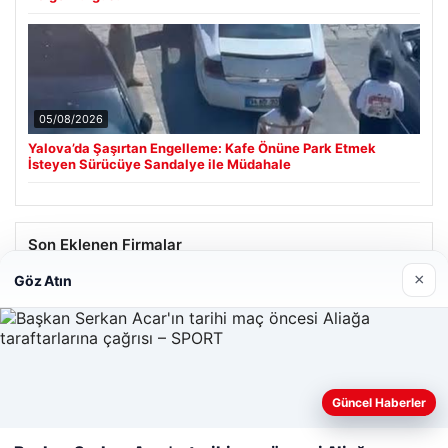
05/08/2026
Yalova’da Şaşırtan Engelleme: Kafe Önüne Park Etmek
İsteyen Sürücüye Sandalye ile Müdahale
Son Eklenen Firmalar
×
Göz Atın
Güncel Haberler
Web sitemizi nasıl kullandığınızı daha iyi anlayabilmek,
deneyiminizi kişiselleştirmek ve geliştirmek amacıyla çerezler