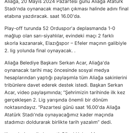
Aliağa, 20 Mayıs 2024 Pazartesi günü Aliağa Atatürk
Stadı'nda oynanacak maçtan çıkması halinde adını final
etabına yazdıracak. saat 16.00'da.
Play-off turunda 52 Orduspor'a deplasmanda 1-0
mağlup olan sarı-siyahlılar, evindeki maçı 2 farklı
skorla kazanarak, Elazığspor – Efeler maçının galibiyle
2. lig yolunda final oynayacak. .
Aliağa Belediye Başkanı Serkan Acar, Aliağa'da
oynanacak tarihi maç öncesinde sosyal medya
hesaplarından yaptığı paylaşımla tüm Aliağa sakinlerini
tribünlere davet ederek destek istedi. Başkan Serkan
Acar, video paylaşımında; “Şehrimizin tarihinde ilk kez
gerçekleşen 2. Lig yarışında önemli bir dönüm
noktasındayız. “Pazartesi günü saat 16.00'da Aliağa
Atatürk Stadı'nda oynayacağımız kader maçında
stadımızı doldurarak birlikte tarih yazalım” dedi.