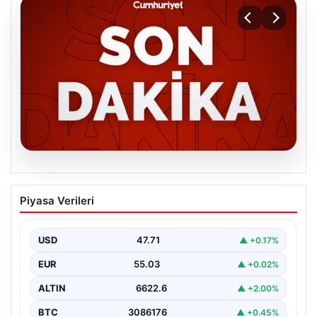
06.08.2026
MGK’den 8 maddelik kritik bildiri: Dikkat
Piyasa Verileri
çeken ‘Terörsüz Bölge’ vurgusu
USD
47.71
▲ +0.17%
EUR
55.03
▲ +0.02%
ALTIN
6622.6
▲ +2.00%
BTC
3086176
▲ +0.45%