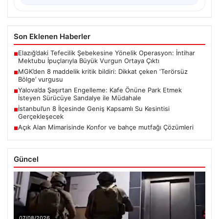
Son Eklenen Haberler
Elazığ’daki Tefecilik Şebekesine Yönelik Operasyon: İntihar
■
Mektubu İpuçlarıyla Büyük Vurgun Ortaya Çıktı
MGK’den 8 maddelik kritik bildiri: Dikkat çeken ‘Terörsüz
■
Bölge’ vurgusu
Yalova’da Şaşırtan Engelleme: Kafe Önüne Park Etmek
■
İsteyen Sürücüye Sandalye ile Müdahale
İstanbul’un 8 İlçesinde Geniş Kapsamlı Su Kesintisi
■
Gerçekleşecek
Açık Alan Mimarisinde Konfor ve bahçe mutfağı Çözümleri
■
Güncel
07/08/2026