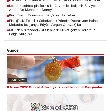
8 Nisan 2026 Güncel Altın Fiyatları ve Ekonomik Gelişmeler
■
Kelebek sohbet platformu İle Çevrim içi İletişimin Seviyeli
■
Adresi Ve Muhabbet Deneyimi
Kurumsal IT Dönüşümü ve Çevre Hizmetleri
■
Elazığ’daki Tefecilik Şebekesine Yönelik Operasyon: İntihar
■
Mektubu İpuçlarıyla Büyük Vurgun Ortaya Çıktı
MGK’den 8 maddelik kritik bildiri: Dikkat çeken ‘Terörsüz
■
Bölge’ vurgusu
Güncel
08/08/2026
8 Nisan 2026 Güncel Altın Fiyatları ve Ekonomik Gelişmeler