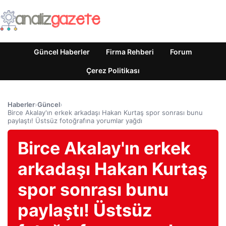
Güncel Haberler
Firma Rehberi
Forum
Çerez Politikası
Haberler
›
Güncel
›
Birce Akalay'ın erkek arkadaşı Hakan Kurtaş spor sonrası bunu
paylaştı! Üstsüz fotoğrafına yorumlar yağdı
Birce Akalay'ın erkek
arkadaşı Hakan Kurtaş
spor sonrası bunu
paylaştı! Üstsüz