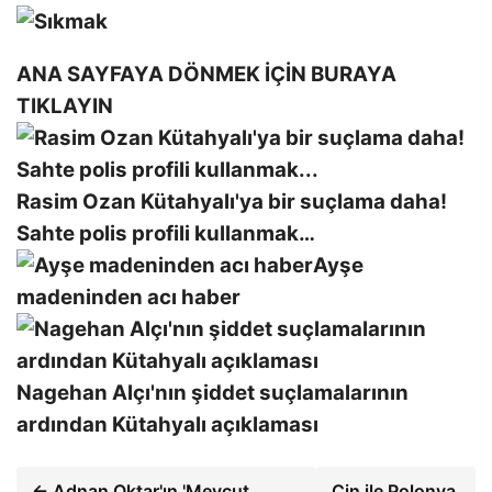
ANA SAYFAYA DÖNMEK İÇİN BURAYA
TIKLAYIN
Rasim Ozan Kütahyalı'ya bir suçlama daha!
Sahte polis profili kullanmak…
Ayşe
madeninden acı haber
Nagehan Alçı'nın şiddet suçlamalarının
ardından Kütahyalı açıklaması
← Adnan Oktar'ın 'Mevcut
Çin ile Polonya