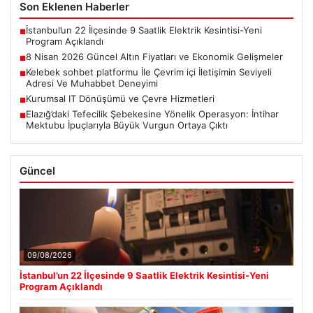
Son Eklenen Haberler
İstanbul’un 22 İlçesinde 9 Saatlik Elektrik Kesintisi-Yeni
■
Program Açıklandı
8 Nisan 2026 Güncel Altın Fiyatları ve Ekonomik Gelişmeler
■
Kelebek sohbet platformu İle Çevrim içi İletişimin Seviyeli
■
Adresi Ve Muhabbet Deneyimi
Kurumsal IT Dönüşümü ve Çevre Hizmetleri
■
Elazığ’daki Tefecilik Şebekesine Yönelik Operasyon: İntihar
■
Mektubu İpuçlarıyla Büyük Vurgun Ortaya Çıktı
Güncel
09/08/2026
İstanbul’un 22 İlçesinde 9 Saatlik Elektrik Kesintisi-Yeni
Program Açıklandı