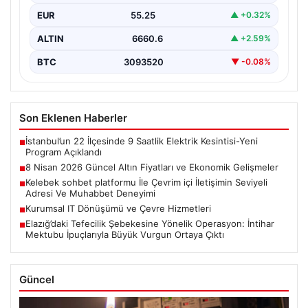
EUR
55.25
▲ +0.32%
ALTIN
6660.6
▲ +2.59%
BTC
3093520
▼ -0.08%
Son Eklenen Haberler
İstanbul’un 22 İlçesinde 9 Saatlik Elektrik Kesintisi-Yeni
■
Program Açıklandı
8 Nisan 2026 Güncel Altın Fiyatları ve Ekonomik Gelişmeler
■
Kelebek sohbet platformu İle Çevrim içi İletişimin Seviyeli
■
Adresi Ve Muhabbet Deneyimi
Kurumsal IT Dönüşümü ve Çevre Hizmetleri
■
Elazığ’daki Tefecilik Şebekesine Yönelik Operasyon: İntihar
■
Mektubu İpuçlarıyla Büyük Vurgun Ortaya Çıktı
Güncel