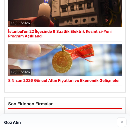
09/08/2026
İstanbul’un 22 İlçesinde 9 Saatlik Elektrik Kesintisi-Yeni
Program Açıklandı
08/08/2026
8 Nisan 2026 Güncel Altın Fiyatları ve Ekonomik Gelişmeler
Son Eklenen Firmalar
Hastaş Beton
×
Göz Atın
26/05/2026