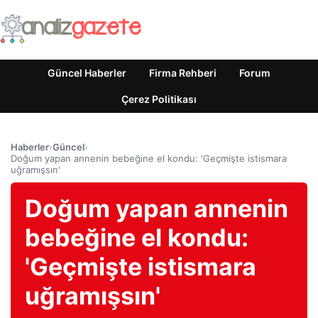
Güncel Haberler
Firma Rehberi
Forum
Çerez Politikası
Haberler
›
Güncel
›
Doğum yapan annenin bebeğine el kondu: 'Geçmişte istismara
uğramışsın'
Doğum yapan annenin
bebeğine el kondu:
'Geçmişte istismara
uğramışsın'