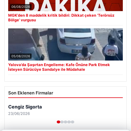
06/08/2026
MGK’den 8 maddelik kritik bildiri: Dikkat çeken ‘Terörsüz
Bölge’ vurgusu
05/08/2026
Yalova’da Şaşırtan Engelleme: Kafe Önüne Park Etmek
İsteyen Sürücüye Sandalye ile Müdahale
Son Eklenen Firmalar