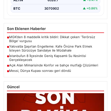
BTC
3070902
▲ +0.86%
Son Eklenen Haberler
MGK’den 8 maddelik kritik bildiri: Dikkat çeken ‘Terörsüz
■
Bölge’ vurgusu
Yalova’da Şaşırtan Engelleme: Kafe Önüne Park Etmek
■
İsteyen Sürücüye Sandalye ile Müdahale
İstanbul’un 8 İlçesinde Geniş Kapsamlı Su Kesintisi
■
Gerçekleşecek
Açık Alan Mimarisinde Konfor ve bahçe mutfağı Çözümleri
■
Messi, Dünya Kupası sonrası geri döndü
■
Güncel