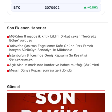
BTC
3070902
▲ +0.86%
Son Eklenen Haberler
MGK’den 8 maddelik kritik bildiri: Dikkat çeken ‘Terörsüz
■
Bölge’ vurgusu
Yalova’da Şaşırtan Engelleme: Kafe Önüne Park Etmek
■
İsteyen Sürücüye Sandalye ile Müdahale
İstanbul’un 8 İlçesinde Geniş Kapsamlı Su Kesintisi
■
Gerçekleşecek
Açık Alan Mimarisinde Konfor ve bahçe mutfağı Çözümleri
■
Messi, Dünya Kupası sonrası geri döndü
■
Güncel