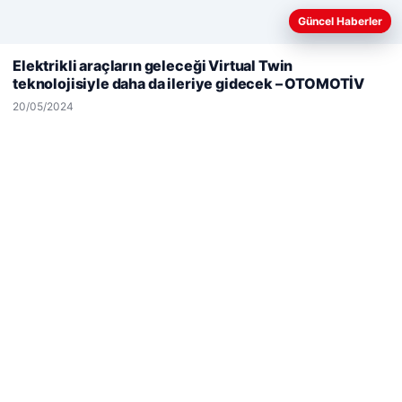
Güncel Haberler
Web sitemizi nasıl kullandığınızı daha iyi anlayabilmek,
deneyiminizi kişiselleştirmek ve geliştirmek amacıyla çerezler
Elektrikli araçların geleceği Virtual Twin
kullanıyoruz.
Çerez Politikamız
teknolojisiyle daha da ileriye gidecek – OTOMOTİV
Reddet
Kabul Et
20/05/2024
Hastaş Beton
26/05/2026