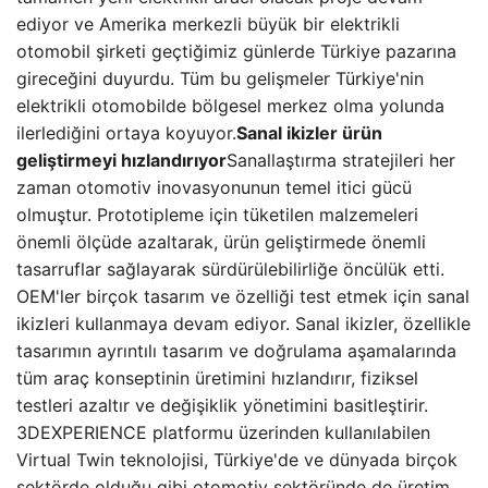
ediyor ve Amerika merkezli büyük bir elektrikli
otomobil şirketi geçtiğimiz günlerde Türkiye pazarına
gireceğini duyurdu. Tüm bu gelişmeler Türkiye'nin
elektrikli otomobilde bölgesel merkez olma yolunda
ilerlediğini ortaya koyuyor.
Sanal ikizler ürün
geliştirmeyi hızlandırıyor
Sanallaştırma stratejileri her
zaman otomotiv inovasyonunun temel itici gücü
olmuştur. Prototipleme için tüketilen malzemeleri
önemli ölçüde azaltarak, ürün geliştirmede önemli
tasarruflar sağlayarak sürdürülebilirliğe öncülük etti.
OEM'ler birçok tasarım ve özelliği test etmek için sanal
ikizleri kullanmaya devam ediyor. Sanal ikizler, özellikle
tasarımın ayrıntılı tasarım ve doğrulama aşamalarında
tüm araç konseptinin üretimini hızlandırır, fiziksel
testleri azaltır ve değişiklik yönetimini basitleştirir.
3DEXPERIENCE platformu üzerinden kullanılabilen
Virtual Twin teknolojisi, Türkiye'de ve dünyada birçok
sektörde olduğu gibi otomotiv sektöründe de üretim