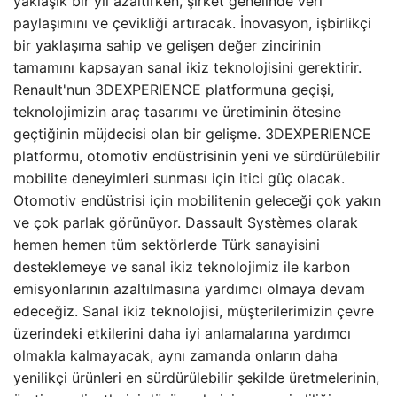
yaklaşık bir yıl azaltırken, şirket genelinde veri
paylaşımını ve çevikliği artıracak. İnovasyon, işbirlikçi
bir yaklaşıma sahip ve gelişen değer zincirinin
tamamını kapsayan sanal ikiz teknolojisini gerektirir.
Renault'nun 3DEXPERIENCE platformuna geçişi,
teknolojimizin araç tasarımı ve üretiminin ötesine
geçtiğinin müjdecisi olan bir gelişme. 3DEXPERIENCE
platformu, otomotiv endüstrisinin yeni ve sürdürülebilir
mobilite deneyimleri sunması için itici güç olacak.
Otomotiv endüstrisi için mobilitenin geleceği çok yakın
ve çok parlak görünüyor. Dassault Systèmes olarak
hemen hemen tüm sektörlerde Türk sanayisini
desteklemeye ve sanal ikiz teknolojimiz ile karbon
emisyonlarının azaltılmasına yardımcı olmaya devam
edeceğiz. Sanal ikiz teknolojisi, müşterilerimizin çevre
üzerindeki etkilerini daha iyi anlamalarına yardımcı
olmakla kalmayacak, aynı zamanda onların daha
yenilikçi ürünleri en sürdürülebilir şekilde üretmelerinin,