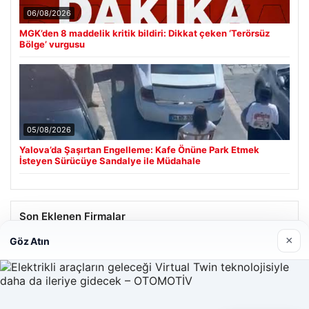
06/08/2026
MGK’den 8 maddelik kritik bildiri: Dikkat çeken ‘Terörsüz
Bölge’ vurgusu
05/08/2026
Yalova’da Şaşırtan Engelleme: Kafe Önüne Park Etmek
İsteyen Sürücüye Sandalye ile Müdahale
Son Eklenen Firmalar
×
Göz Atın