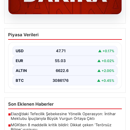
06.08.2026
MGK’den 8 maddelik kritik bildiri: Dikkat
Piyasa Verileri
çeken ‘Terörsüz Bölge’ vurgusu
USD
47.71
▲ +0.17%
EUR
55.03
▲ +0.02%
ALTIN
6622.6
▲ +2.00%
BTC
3086176
▲ +0.45%
Son Eklenen Haberler
Elazığ’daki Tefecilik Şebekesine Yönelik Operasyon: İntihar
■
Mektubu İpuçlarıyla Büyük Vurgun Ortaya Çıktı
MGK’den 8 maddelik kritik bildiri: Dikkat çeken ‘Terörsüz
■
Bölge’ vurgusu