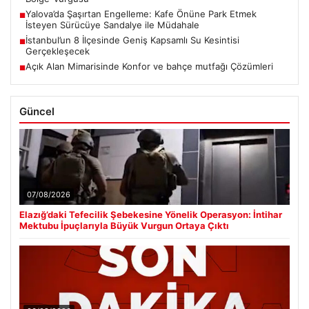
Yalova’da Şaşırtan Engelleme: Kafe Önüne Park Etmek
■
İsteyen Sürücüye Sandalye ile Müdahale
İstanbul’un 8 İlçesinde Geniş Kapsamlı Su Kesintisi
■
Gerçekleşecek
Açık Alan Mimarisinde Konfor ve bahçe mutfağı Çözümleri
■
Güncel
07/08/2026
Elazığ’daki Tefecilik Şebekesine Yönelik Operasyon: İntihar
Mektubu İpuçlarıyla Büyük Vurgun Ortaya Çıktı