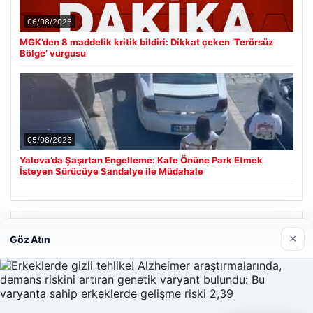
06/08/2026
MGK’den 8 maddelik kritik bildiri: Dikkat çeken ‘Terörsüz
Bölge’ vurgusu
05/08/2026
Yalova’da Şaşırtan Engelleme: Kafe Önüne Park Etmek
İsteyen Sürücüye Sandalye ile Müdahale
Son Eklenen Firmalar
×
Göz Atın