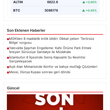
ALTIN
6622.6
▲ +2.00%
BTC
3086176
▲ +0.45%
Son Eklenen Haberler
MGK’den 8 maddelik kritik bildiri: Dikkat çeken ‘Terörsüz
■
Bölge’ vurgusu
Yalova’da Şaşırtan Engelleme: Kafe Önüne Park Etmek
■
İsteyen Sürücüye Sandalye ile Müdahale
İstanbul’un 8 İlçesinde Geniş Kapsamlı Su Kesintisi
■
Gerçekleşecek
Açık Alan Mimarisinde Konfor ve bahçe mutfağı Çözümleri
■
Messi, Dünya Kupası sonrası geri döndü
■
Güncel