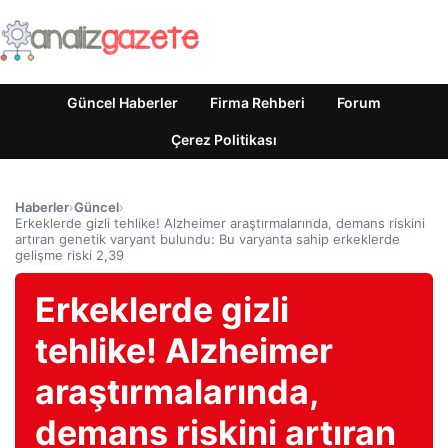
Güncel Haberler
Firma Rehberi
Forum
Çerez Politikası
Haberler
›
Güncel
›
Erkeklerde gizli tehlike! Alzheimer araştırmalarında, demans riskini
artıran genetik varyant bulundu: Bu varyanta sahip erkeklerde
gelişme riski 2,39
Erkeklerde gizli
tehlike! Alzheimer
araştırmalarında,
demans riskini artıran