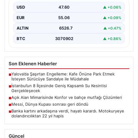
İstanbul Su ve Kanalizasyon İdaresi (İSKİ), 5 Ağustos’ta
önemli altyapı yenileme çalışmaları kapsamında şehrin…
USD
47.60
▲ +0.06%
EUR
55.06
▲ +0.09%
ALTIN
6526.7
▲ +0.47%
BTC
3070902
▲ +0.86%
Son Eklenen Haberler
Yalova’da Şaşırtan Engelleme: Kafe Önüne Park Etmek
■
İsteyen Sürücüye Sandalye ile Müdahale
İstanbul’un 8 İlçesinde Geniş Kapsamlı Su Kesintisi
■
Gerçekleşecek
Açık Alan Mimarisinde Konfor ve bahçe mutfağı Çözümleri
■
Messi, Dünya Kupası sonrası geri döndü
■
Banka kartını arkadaşına verdi, hayatı karardı. Motokuryeye
■
dolandırıcılıktan 22 yıl hapis
Güncel