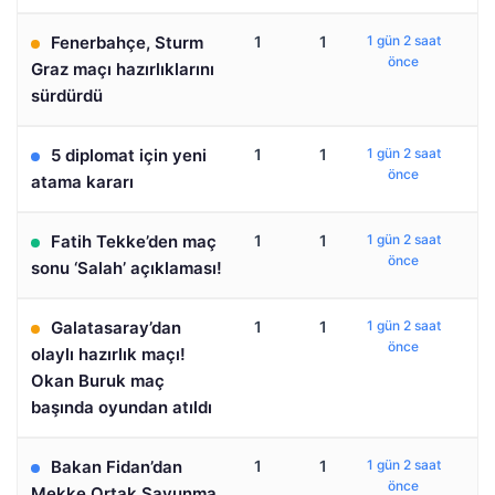
Fenerbahçe, Sturm
1
1
1 gün 2 saat
önce
Graz maçı hazırlıklarını
sürdürdü
5 diplomat için yeni
1
1
1 gün 2 saat
önce
atama kararı
Fatih Tekke’den maç
1
1
1 gün 2 saat
önce
sonu ‘Salah’ açıklaması!
Galatasaray’dan
1
1
1 gün 2 saat
önce
olaylı hazırlık maçı!
Okan Buruk maç
başında oyundan atıldı
Bakan Fidan’dan
1
1
1 gün 2 saat
önce
Mekke Ortak Savunma