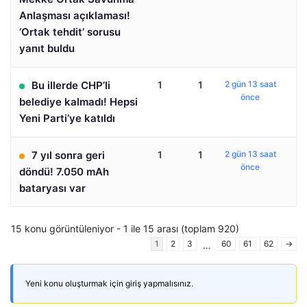
Anlaşması açıklaması!
‘Ortak tehdit’ sorusu
yanıt buldu
Bu illerde CHP’li
1
1
2 gün 13 saat
önce
belediye kalmadı! Hepsi
Yeni Parti’ye katıldı
7 yıl sonra geri
1
1
2 gün 13 saat
önce
döndü! 7.050 mAh
bataryası var
15 konu görüntüleniyor - 1 ile 15 arası (toplam 920)
1
2
3
60
61
62
→
…
Yeni konu oluşturmak için giriş yapmalısınız.