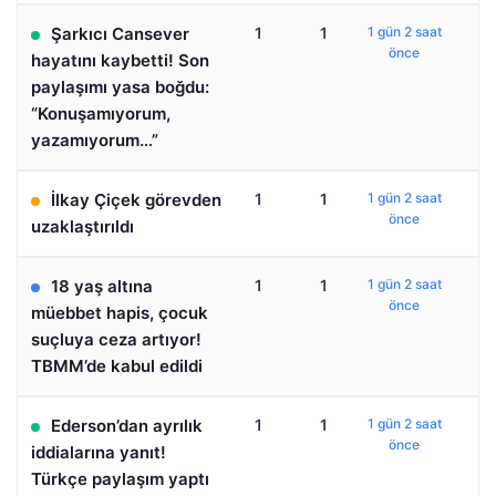
Şarkıcı Cansever
1
1
1 gün 2 saat
önce
hayatını kaybetti! Son
paylaşımı yasa boğdu:
“Konuşamıyorum,
yazamıyorum…”
İlkay Çiçek görevden
1
1
1 gün 2 saat
önce
uzaklaştırıldı
18 yaş altına
1
1
1 gün 2 saat
önce
müebbet hapis, çocuk
suçluya ceza artıyor!
TBMM’de kabul edildi
Ederson’dan ayrılık
1
1
1 gün 2 saat
önce
iddialarına yanıt!
Türkçe paylaşım yaptı