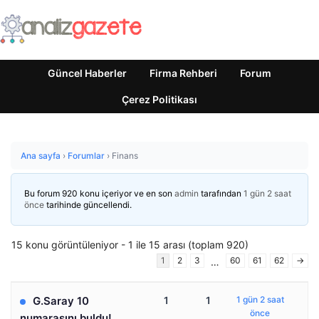
Güncel Haberler
Firma Rehberi
Forum
Çerez Politikası
Ana sayfa
›
Forumlar
›
Finans
Bu forum 920 konu içeriyor ve en son
admin
tarafından
1 gün 2 saat
önce
tarihinde güncellendi.
15 konu görüntüleniyor - 1 ile 15 arası (toplam 920)
1
2
3
60
61
62
→
…
G.Saray 10
1
1
1 gün 2 saat
önce
numarasını buldu!