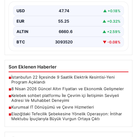
Altın piyasasında yaşanan son gelişmeler, uluslararası
jeopolitik gelişmelerle birlikte ekonomik verilerin de
USD
47.74
▲ +0.18%
etkisiyle hareketlilik…
EUR
55.25
▲ +0.32%
ALTIN
6660.6
▲ +2.59%
BTC
3093520
▼ -0.08%
Son Eklenen Haberler
İstanbul’un 22 İlçesinde 9 Saatlik Elektrik Kesintisi-Yeni
■
Program Açıklandı
8 Nisan 2026 Güncel Altın Fiyatları ve Ekonomik Gelişmeler
■
Kelebek sohbet platformu İle Çevrim içi İletişimin Seviyeli
■
Adresi Ve Muhabbet Deneyimi
Kurumsal IT Dönüşümü ve Çevre Hizmetleri
■
Elazığ’daki Tefecilik Şebekesine Yönelik Operasyon: İntihar
■
Mektubu İpuçlarıyla Büyük Vurgun Ortaya Çıktı