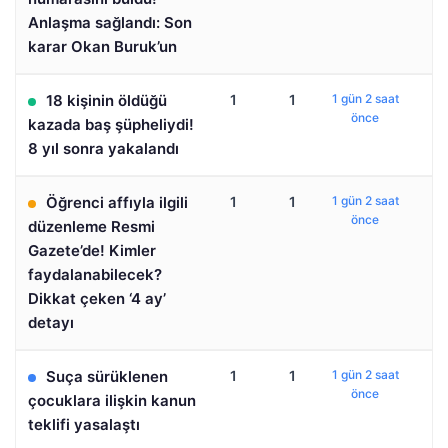
Anlaşma sağlandı: Son
karar Okan Buruk’un
18 kişinin öldüğü
1
1
1 gün 2 saat
önce
kazada baş şüpheliydi!
8 yıl sonra yakalandı
Öğrenci affıyla ilgili
1
1
1 gün 2 saat
önce
düzenleme Resmi
Gazete’de! Kimler
faydalanabilecek?
Dikkat çeken ‘4 ay’
detayı
Suça sürüklenen
1
1
1 gün 2 saat
önce
çocuklara ilişkin kanun
teklifi yasalaştı