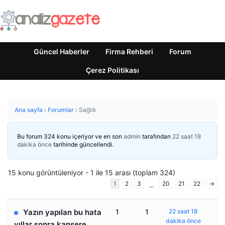
Güncel Haberler
Firma Rehberi
Forum
Çerez Politikası
Ana sayfa
›
Forumlar
›
Sağlık
Bu forum 324 konu içeriyor ve en son
admin
tarafından
22 saat 18
dakika önce
tarihinde güncellendi.
15 konu görüntüleniyor - 1 ile 15 arası (toplam 324)
1
2
3
20
21
22
→
…
Yazın yapılan bu hata
1
1
22 saat 18
dakika önce
yıllar sonra kansere