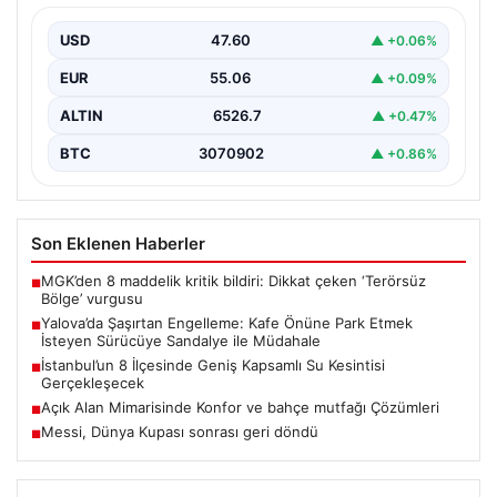
Sandalye ile Müdahale
USD
47.60
▲ +0.06%
Yalova'da yaşanan sıra dışı bir olay, gündeme damgasını
vurdu. Adnan Menderes Mahallesi Ufuk Sokak'ta…
EUR
55.06
▲ +0.09%
ALTIN
6526.7
▲ +0.47%
BTC
3070902
▲ +0.86%
Son Eklenen Haberler
MGK’den 8 maddelik kritik bildiri: Dikkat çeken ‘Terörsüz
■
Bölge’ vurgusu
Yalova’da Şaşırtan Engelleme: Kafe Önüne Park Etmek
■
İsteyen Sürücüye Sandalye ile Müdahale
İstanbul’un 8 İlçesinde Geniş Kapsamlı Su Kesintisi
■
Gerçekleşecek
Açık Alan Mimarisinde Konfor ve bahçe mutfağı Çözümleri
■
Messi, Dünya Kupası sonrası geri döndü
■