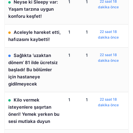
Neyse ki Sleepy var:
1
1
22 saat 18
dakika önce
Yaşam tarzına uygun
konforu keşfet!
Aceleyle hareket etti,
1
1
22 saat 18
dakika önce
hafızasını kaybetti!
Sağlıkta ‘uzaktan
1
1
22 saat 18
dakika önce
dönem’ 81 ilde ücretsiz
başladı! Bu bölümler
için hastaneye
gidilmeyecek
Kilo vermek
1
1
22 saat 18
dakika önce
isteyenlere şaşırtan
öneri! Yemek yerken bu
sesi mutlaka duyun