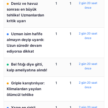
Deniz ve havuz
1
1
2 gün 20 saat
önce
sonrası en büyük
tehlike! Uzmanlardan
kritik uyarı
Uzman isim hafife
1
1
2 gün 20 saat
önce
almayın deyip uyardı:
Uzun süredir devam
ediyorsa dikkat
Bel fıtığı diye gitti,
1
1
2 gün 20 saat
önce
kalp ameliyatına alındı!
Griple karıştırılıyor:
1
1
2 gün 20 saat
önce
Klimalardan yayılan
ölümcül tehlike
Yazın en riskli
1
1
2 gün 20 saat