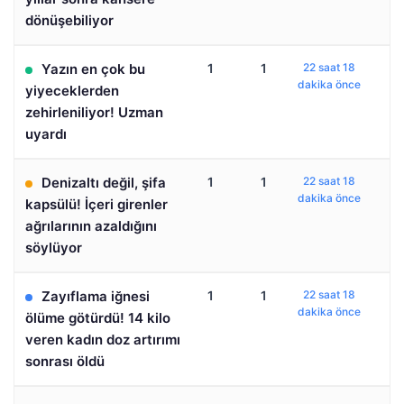
dönüşebiliyor
Yazın en çok bu
1
1
22 saat 18
dakika önce
yiyeceklerden
zehirleniliyor! Uzman
uyardı
Denizaltı değil, şifa
1
1
22 saat 18
dakika önce
kapsülü! İçeri girenler
ağrılarının azaldığını
söylüyor
Zayıflama iğnesi
1
1
22 saat 18
dakika önce
ölüme götürdü! 14 kilo
veren kadın doz artırımı
sonrası öldü