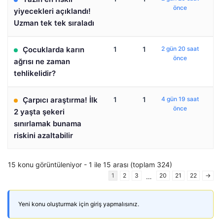
önce
yiyecekleri açıklandı!
Uzman tek tek sıraladı
Çocuklarda karın
1
1
2 gün 20 saat
önce
ağrısı ne zaman
tehlikelidir?
Çarpıcı araştırma! İlk
1
1
4 gün 19 saat
önce
2 yaşta şekeri
sınırlamak bunama
riskini azaltabilir
15 konu görüntüleniyor - 1 ile 15 arası (toplam 324)
1
2
3
20
21
22
→
…
Yeni konu oluşturmak için giriş yapmalısınız.