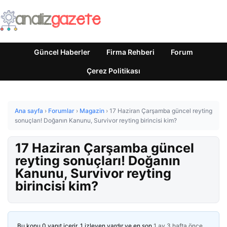
Güncel Haberler
Firma Rehberi
Forum
Çerez Politikası
Ana sayfa
›
Forumlar
›
Magazin
›
17 Haziran Çarşamba güncel reyting
sonuçları! Doğanın Kanunu, Survivor reyting birincisi kim?
17 Haziran Çarşamba güncel
reyting sonuçları! Doğanın
Kanunu, Survivor reyting
birincisi kim?
Bu konu 0 yanıt içerir, 1 izleyen vardır ve en son
1 ay 3 hafta önce