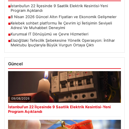
İstanbul’un 22 İlçesinde 9 Saatlik Elektrik Kesintisi-Yeni
■
Program Açıklandı
8 Nisan 2026 Güncel Altın Fiyatları ve Ekonomik Gelişmeler
■
Kelebek sohbet platformu İle Çevrim içi İletişimin Seviyeli
■
Adresi Ve Muhabbet Deneyimi
Kurumsal IT Dönüşümü ve Çevre Hizmetleri
■
Elazığ’daki Tefecilik Şebekesine Yönelik Operasyon: İntihar
■
Mektubu İpuçlarıyla Büyük Vurgun Ortaya Çıktı
Güncel
09/08/2026
İstanbul’un 22 İlçesinde 9 Saatlik Elektrik Kesintisi-Yeni
Program Açıklandı