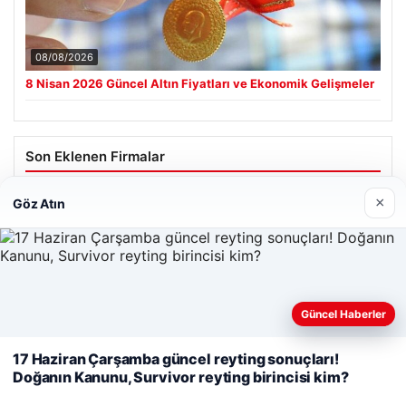
08/08/2026
8 Nisan 2026 Güncel Altın Fiyatları ve Ekonomik Gelişmeler
Son Eklenen Firmalar
Hastaş Beton
×
Göz Atın
26/05/2026
Web sitemizi nasıl kullandığınızı daha iyi anlayabilmek,
Güncel Haberler
deneyiminizi kişiselleştirmek ve geliştirmek amacıyla çerezler
kullanıyoruz.
Çerez Politikamız
17 Haziran Çarşamba güncel reyting sonuçları!
© 2026 Analiz Gazete – Güncel Haberler
Doğanın Kanunu, Survivor reyting birincisi kim?
Reddet
Kabul Et
Tercüme Bürosu
|
Malta Dil Okulu
|
lemagrup.com.tr