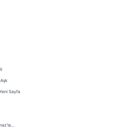
li
 Aşk
Yeni Sayfa
maz’la…