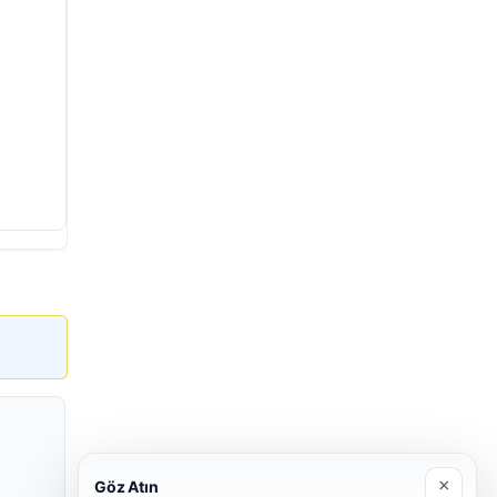
×
Göz Atın