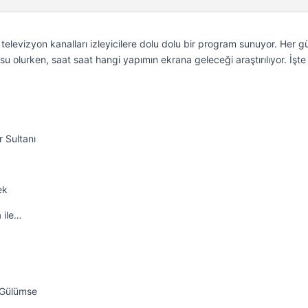
levizyon kanalları izleyicilere dolu dolu bir program sunuyor. Her g
u olurken, saat saat hangi yapımın ekrana geleceği araştırılıyor. İşt
 Sultanı
ek
 ile…
a Gülümse