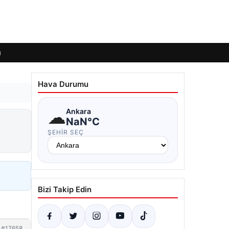
ı
Hava Durumu
☁
Ankara
NaN°C
ŞEHIR SEÇ
Bizi Takip Edin
#17658