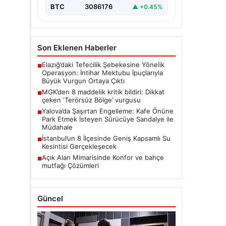
BTC
3086176
▲ +0.45%
Son Eklenen Haberler
Elazığ’daki Tefecilik Şebekesine Yönelik
■
Operasyon: İntihar Mektubu İpuçlarıyla
Büyük Vurgun Ortaya Çıktı
MGK’den 8 maddelik kritik bildiri: Dikkat
■
çeken ‘Terörsüz Bölge’ vurgusu
Yalova’da Şaşırtan Engelleme: Kafe Önüne
■
Park Etmek İsteyen Sürücüye Sandalye ile
Müdahale
İstanbul’un 8 İlçesinde Geniş Kapsamlı Su
■
Kesintisi Gerçekleşecek
Açık Alan Mimarisinde Konfor ve bahçe
■
mutfağı Çözümleri
Güncel