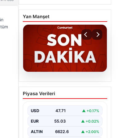
Yan Manşet
ün
e tüm
06.08.2026
MGK’den 8 maddelik kritik
Piyasa Verileri
bildiri: Dikkat çeken
‘Terörsüz Bölge’ vurgusu
USD
47.71
▲ +0.17%
EUR
55.03
▲ +0.02%
ALTIN
6622.6
▲ +2.00%