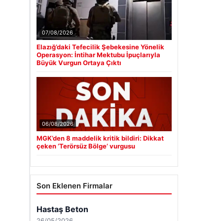
07/08/2026
Elazığ’daki Tefecilik Şebekesine Yönelik
Operasyon: İntihar Mektubu İpuçlarıyla
Büyük Vurgun Ortaya Çıktı
06/08/2026
MGK’den 8 maddelik kritik bildiri: Dikkat
çeken ‘Terörsüz Bölge’ vurgusu
Son Eklenen Firmalar
Hastaş Beton
26/05/2026