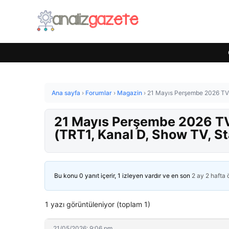
Ana sayfa
›
Forumlar
›
Magazin
›
21 Mayıs Perşembe 2026 TV Y
21 Mayıs Perşembe 2026 TV 
(TRT1, Kanal D, Show TV, St
Bu konu 0 yanıt içerir, 1 izleyen vardır ve en son
2 ay 2 hafta
1 yazı görüntüleniyor (toplam 1)
21/05/2026: 9:06 pm