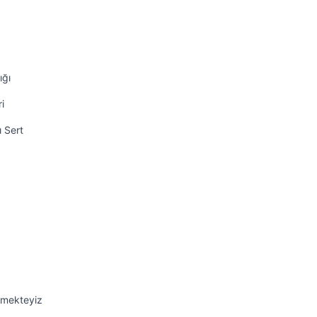
ığı
i
ı Sert
emekteyiz