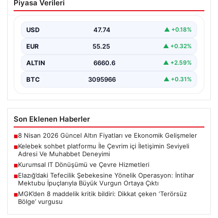
envanterlerini sürekli zamanda yenilemektedir. Bu
USD
47.74
▲ +0.18%
modernizasyon süreçlerinde boşa…
EUR
55.25
▲ +0.32%
ALTIN
6660.6
▲ +2.59%
BTC
3095966
▲ +0.31%
Son Eklenen Haberler
8 Nisan 2026 Güncel Altın Fiyatları ve Ekonomik Gelişmeler
■
Kelebek sohbet platformu İle Çevrim içi İletişimin Seviyeli
■
Adresi Ve Muhabbet Deneyimi
Kurumsal IT Dönüşümü ve Çevre Hizmetleri
■
Elazığ’daki Tefecilik Şebekesine Yönelik Operasyon: İntihar
■
Mektubu İpuçlarıyla Büyük Vurgun Ortaya Çıktı
MGK’den 8 maddelik kritik bildiri: Dikkat çeken ‘Terörsüz
■
Bölge’ vurgusu
Güncel