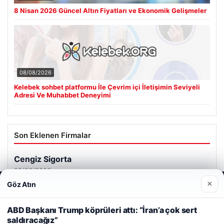
8 Nisan 2026 Güncel Altın Fiyatları ve Ekonomik Gelişmeler
08/08/2026
Kelebek sohbet platformu İle Çevrim içi İletişimin Seviyeli
Adresi Ve Muhabbet Deneyimi
Son Eklenen Firmalar
Cengiz Sigorta
23/06/2026
×
Göz Atın
Web sitemizi nasıl kullandığınızı daha iyi anlayabilmek,
deneyiminizi kişiselleştirmek ve geliştirmek amacıyla çerezler
kullanıyoruz.
Çerez Politikamız
ABD Başkanı Trump köprüleri attı: “İran’a çok sert
saldıracağız”
Reddet
Kabul Et