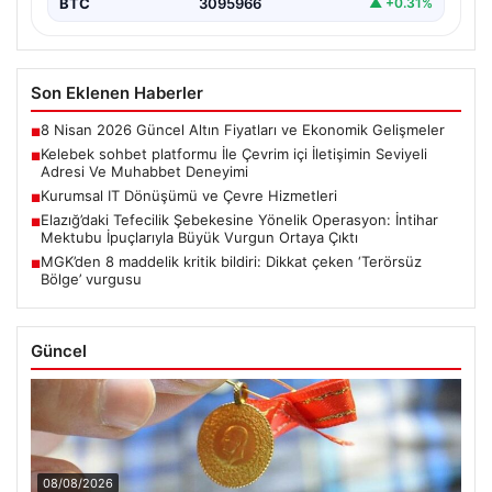
BTC
3095966
▲ +0.31%
Son Eklenen Haberler
8 Nisan 2026 Güncel Altın Fiyatları ve Ekonomik Gelişmeler
■
Kelebek sohbet platformu İle Çevrim içi İletişimin Seviyeli
■
Adresi Ve Muhabbet Deneyimi
Kurumsal IT Dönüşümü ve Çevre Hizmetleri
■
Elazığ’daki Tefecilik Şebekesine Yönelik Operasyon: İntihar
■
Mektubu İpuçlarıyla Büyük Vurgun Ortaya Çıktı
MGK’den 8 maddelik kritik bildiri: Dikkat çeken ‘Terörsüz
■
Bölge’ vurgusu
Güncel
08/08/2026