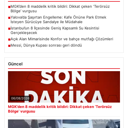
MGK’den 8 maddelik kritik bildiri: Dikkat çeken ‘Terörsüz
■
Bölge’ vurgusu
Yalova’da Şaşırtan Engelleme: Kafe Önüne Park Etmek
■
İsteyen Sürücüye Sandalye ile Müdahale
İstanbul’un 8 İlçesinde Geniş Kapsamlı Su Kesintisi
■
Gerçekleşecek
Açık Alan Mimarisinde Konfor ve bahçe mutfağı Çözümleri
■
Messi, Dünya Kupası sonrası geri döndü
■
Güncel
06/08/2026
MGK’den 8 maddelik kritik bildiri: Dikkat çeken ‘Terörsüz
Bölge’ vurgusu