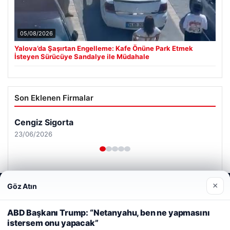
05/08/2026
Yalova’da Şaşırtan Engelleme: Kafe Önüne Park Etmek
İsteyen Sürücüye Sandalye ile Müdahale
Son Eklenen Firmalar
Cengiz Sigorta
23/06/2026
×
Göz Atın
Web sitemizi nasıl kullandığınızı daha iyi anlayabilmek,
deneyiminizi kişiselleştirmek ve geliştirmek amacıyla çerezler
kullanıyoruz.
Çerez Politikamız
ABD Başkanı Trump: “Netanyahu, ben ne yapmasını
© 2026 Analiz Gazete – Güncel Haberler
istersem onu yapacak”
Reddet
Kabul Et