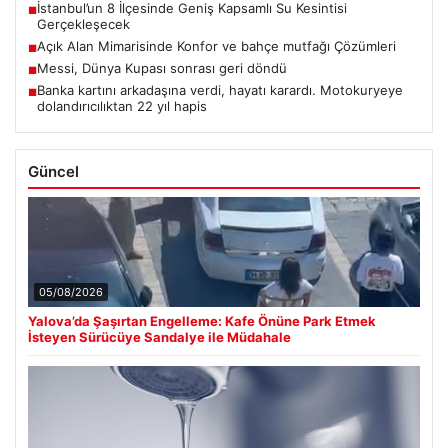
İstanbul’un 8 İlçesinde Geniş Kapsamlı Su Kesintisi
■
Gerçekleşecek
Açık Alan Mimarisinde Konfor ve bahçe mutfağı Çözümleri
■
Messi, Dünya Kupası sonrası geri döndü
■
Banka kartını arkadaşına verdi, hayatı karardı. Motokuryeye
■
dolandırıcılıktan 22 yıl hapis
Güncel
05/08/2026
Yalova’da Şaşırtan Engelleme: Kafe Önüne Park Etmek
İsteyen Sürücüye Sandalye ile Müdahale