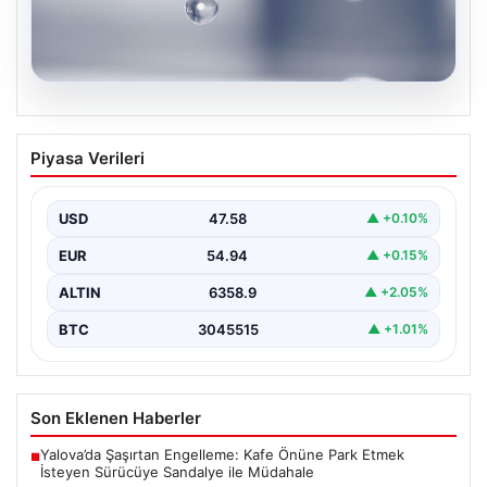
04.08.2026
İstanbul’un 8 İlçesinde Geniş Kapsamlı
Piyasa Verileri
Su Kesintisi Gerçekleşecek
İstanbul Su ve Kanalizasyon İdaresi (İSKİ), 5 Ağustos'ta
önemli altyapı yenileme çalışmaları kapsamında şehrin…
USD
47.58
▲ +0.10%
EUR
54.94
▲ +0.15%
ALTIN
6358.9
▲ +2.05%
BTC
3045515
▲ +1.01%
Son Eklenen Haberler
Yalova’da Şaşırtan Engelleme: Kafe Önüne Park Etmek
■
İsteyen Sürücüye Sandalye ile Müdahale