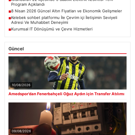
■
Program Açıklandı
8 Nisan 2026 Güncel Altın Fiyatları ve Ekonomik Gelişmeler
■
Kelebek sohbet platformu İle Çevrim içi İletişimin Seviyeli
■
Adresi Ve Muhabbet Deneyimi
Kurumsal IT Dönüşümü ve Çevre Hizmetleri
■
Güncel
10/08/2026
Amedspor’dan Fenerbahçeli Oğuz Aydın için Transfer Atılımı
09/08/2026