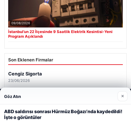
09/08/2026
İstanbul’un 22 İlçesinde 9 Saatlik Elektrik Kesintisi-Yeni
Program Açıklandı
Son Eklenen Firmalar
Cengiz Sigorta
23/06/2026
×
Göz Atın
Web sitemizi nasıl kullandığınızı daha iyi anlayabilmek,
deneyiminizi kişiselleştirmek ve geliştirmek amacıyla çerezler
kullanıyoruz.
Çerez Politikamız
ABD saldırısı sonrası Hürmüz Boğazı’nda kaydedildi!
İşte o görüntüler
Reddet
Kabul Et
© 2026 Analiz Gazete – Güncel Haberler