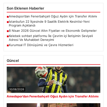
Son Eklenen Haberler
Amedspor’dan Fenerbahçeli Oğuz Aydın için Transfer Atılımı
■
İstanbul’un 22 İlçesinde 9 Saatlik Elektrik Kesintisi-Yeni
■
Program Açıklandı
8 Nisan 2026 Güncel Altın Fiyatları ve Ekonomik Gelişmeler
■
Kelebek sohbet platformu İle Çevrim içi İletişimin Seviyeli
■
Adresi Ve Muhabbet Deneyimi
Kurumsal IT Dönüşümü ve Çevre Hizmetleri
■
Güncel
10/08/2026
Amedspor’dan Fenerbahçeli Oğuz Aydın için Transfer Atılımı