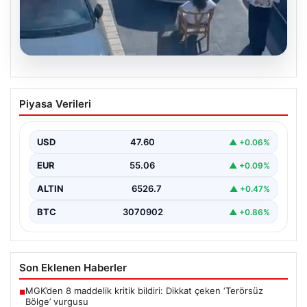
05.08.2026
Yalova’da Şaşırtan Engelleme: Kafe
Piyasa Verileri
Önüne Park Etmek İsteyen Sürücüye
Sandalye ile Müdahale
USD
47.60
▲ +0.06%
Yalova'da yaşanan sıra dışı bir olay, gündeme damgasını
vurdu. Adnan Menderes Mahallesi Ufuk Sokak'ta…
EUR
55.06
▲ +0.09%
ALTIN
6526.7
▲ +0.47%
BTC
3070902
▲ +0.86%
Son Eklenen Haberler
MGK’den 8 maddelik kritik bildiri: Dikkat çeken ‘Terörsüz
■
Bölge’ vurgusu