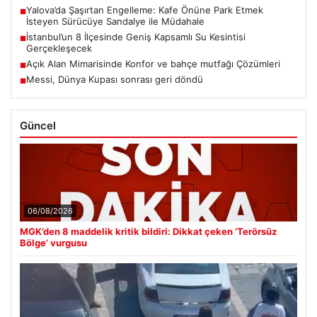
Yalova’da Şaşırtan Engelleme: Kafe Önüne Park Etmek
■
İsteyen Sürücüye Sandalye ile Müdahale
İstanbul’un 8 İlçesinde Geniş Kapsamlı Su Kesintisi
■
Gerçekleşecek
Açık Alan Mimarisinde Konfor ve bahçe mutfağı Çözümleri
■
Messi, Dünya Kupası sonrası geri döndü
■
Güncel
06/08/2026
MGK’den 8 maddelik kritik bildiri: Dikkat çeken ‘Terörsüz
Bölge’ vurgusu