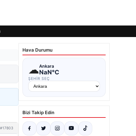
ı
Hava Durumu
☁
Ankara
NaN°C
ŞEHIR SEÇ
Bizi Takip Edin
#17803