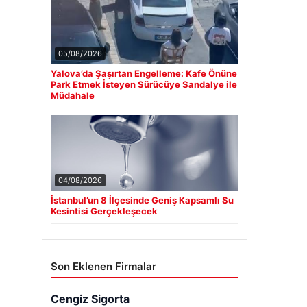
05/08/2026
Yalova’da Şaşırtan Engelleme: Kafe Önüne
Park Etmek İsteyen Sürücüye Sandalye ile
Müdahale
04/08/2026
İstanbul’un 8 İlçesinde Geniş Kapsamlı Su
Kesintisi Gerçekleşecek
Son Eklenen Firmalar
Cengiz Sigorta