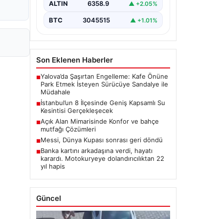
ALTIN
6358.9
▲ +2.05%
BTC
3045515
▲ +1.01%
Son Eklenen Haberler
Yalova’da Şaşırtan Engelleme: Kafe Önüne
■
Park Etmek İsteyen Sürücüye Sandalye ile
Müdahale
İstanbul’un 8 İlçesinde Geniş Kapsamlı Su
■
Kesintisi Gerçekleşecek
Açık Alan Mimarisinde Konfor ve bahçe
■
mutfağı Çözümleri
Messi, Dünya Kupası sonrası geri döndü
■
Banka kartını arkadaşına verdi, hayatı
■
karardı. Motokuryeye dolandırıcılıktan 22
yıl hapis
Güncel