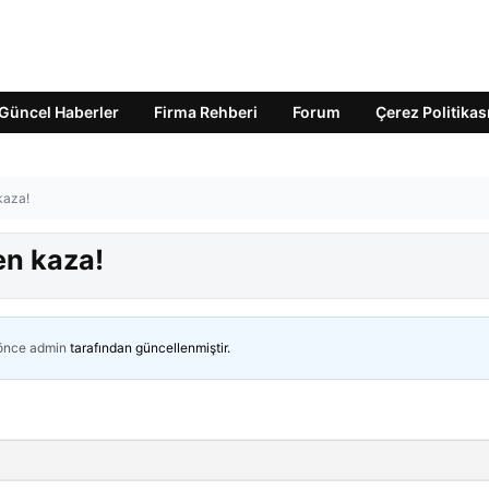
Güncel Haberler
Firma Rehberi
Forum
Çerez Politikas
kaza!
en kaza!
 önce
admin
tarafından güncellenmiştir.