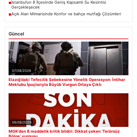
İstanbul’un 8 İlçesinde Geniş Kapsamlı Su Kesintisi
■
Gerçekleşecek
Açık Alan Mimarisinde Konfor ve bahçe mutfağı Çözümleri
■
Güncel
07/08/2026
Elazığ’daki Tefecilik Şebekesine Yönelik Operasyon: İntihar
Mektubu İpuçlarıyla Büyük Vurgun Ortaya Çıktı
06/08/2026
MGK’den 8 maddelik kritik bildiri: Dikkat çeken ‘Terörsüz
Bölge’ vurgusu