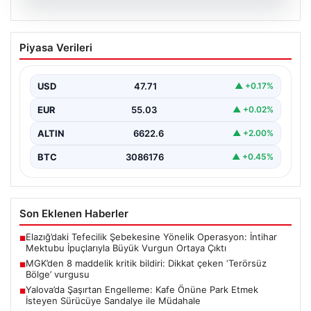
06.08.2026
MGK’den 8 maddelik kritik bildiri: Dikkat
Piyasa Verileri
çeken ‘Terörsüz Bölge’ vurgusu
USD
47.71
▲ +0.17%
EUR
55.03
▲ +0.02%
ALTIN
6622.6
▲ +2.00%
BTC
3086176
▲ +0.45%
Son Eklenen Haberler
Elazığ’daki Tefecilik Şebekesine Yönelik Operasyon: İntihar
■
Mektubu İpuçlarıyla Büyük Vurgun Ortaya Çıktı
MGK’den 8 maddelik kritik bildiri: Dikkat çeken ‘Terörsüz
■
Bölge’ vurgusu
Yalova’da Şaşırtan Engelleme: Kafe Önüne Park Etmek
■
İsteyen Sürücüye Sandalye ile Müdahale