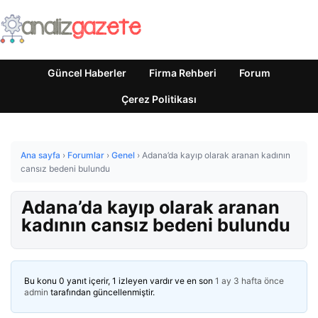
Güncel Haberler
Firma Rehberi
Forum
Çerez Politikası
Ana sayfa
›
Forumlar
›
Genel
›
Adana’da kayıp olarak aranan kadının
cansız bedeni bulundu
Adana’da kayıp olarak aranan
kadının cansız bedeni bulundu
Bu konu 0 yanıt içerir, 1 izleyen vardır ve en son
1 ay 3 hafta önce
admin
tarafından güncellenmiştir.