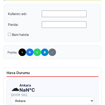
Kullanıcı adı:
Parola:
Beni hatırla
Paylaş:
Hava Durumu
☁
Ankara
NaN°C
ŞEHIR SEÇ