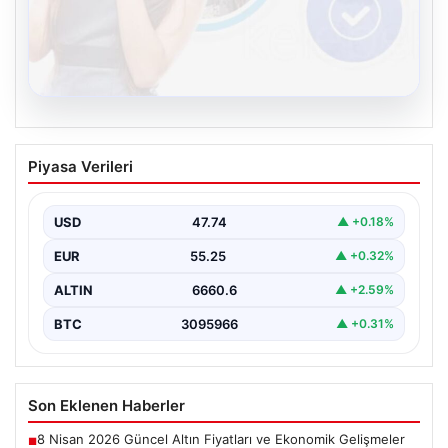
08.08.2026
Kelebek sohbet platformu İle Çevrim içi
Piyasa Verileri
İletişimin Seviyeli Adresi Ve Muhabbet
Deneyimi
USD
47.74
▲ +0.18%
İnternet ortamında insanların seviyeli bir şekilde irtibat
kurması ciddi bir değer taşımaktadır. Günümüzde
EUR
55.25
▲ +0.32%
çeşitli…
ALTIN
6660.6
▲ +2.59%
BTC
3095966
▲ +0.31%
Son Eklenen Haberler
8 Nisan 2026 Güncel Altın Fiyatları ve Ekonomik Gelişmeler
■