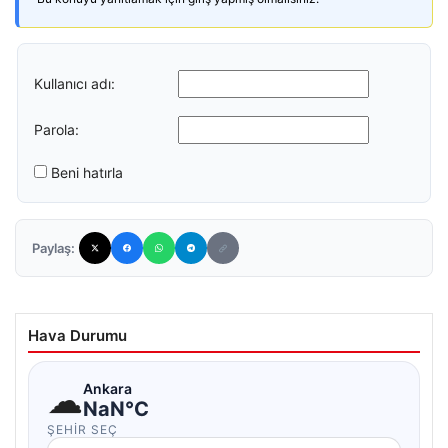
Kullanıcı adı:
Parola:
Beni hatırla
Paylaş:
Hava Durumu
☁
Ankara
NaN°C
ŞEHIR SEÇ