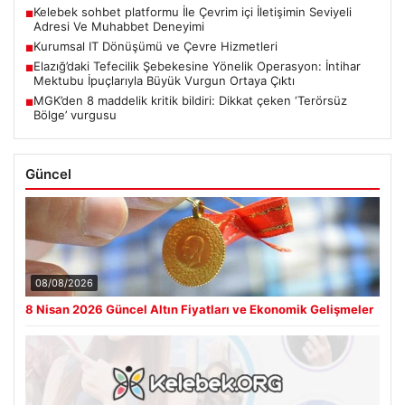
Kelebek sohbet platformu İle Çevrim içi İletişimin Seviyeli
■
Adresi Ve Muhabbet Deneyimi
Kurumsal IT Dönüşümü ve Çevre Hizmetleri
■
Elazığ’daki Tefecilik Şebekesine Yönelik Operasyon: İntihar
■
Mektubu İpuçlarıyla Büyük Vurgun Ortaya Çıktı
MGK’den 8 maddelik kritik bildiri: Dikkat çeken ‘Terörsüz
■
Bölge’ vurgusu
Güncel
08/08/2026
8 Nisan 2026 Güncel Altın Fiyatları ve Ekonomik Gelişmeler