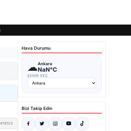
ı
Hava Durumu
☁
Ankara
NaN°C
ŞEHIR SEÇ
Bizi Takip Edin
#18103