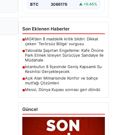
BTC
3086176
▲ +0.45%
Son Eklenen Haberler
MGK’den 8 maddelik kritik bildiri: Dikkat
■
çeken ‘Terörsüz Bölge’ vurgusu
Yalova’da Şaşırtan Engelleme: Kafe Önüne
■
Park Etmek İsteyen Sürücüye Sandalye ile
Müdahale
İstanbul’un 8 İlçesinde Geniş Kapsamlı Su
■
Kesintisi Gerçekleşecek
Açık Alan Mimarisinde Konfor ve bahçe
■
mutfağı Çözümleri
Messi, Dünya Kupası sonrası geri döndü
■
Güncel