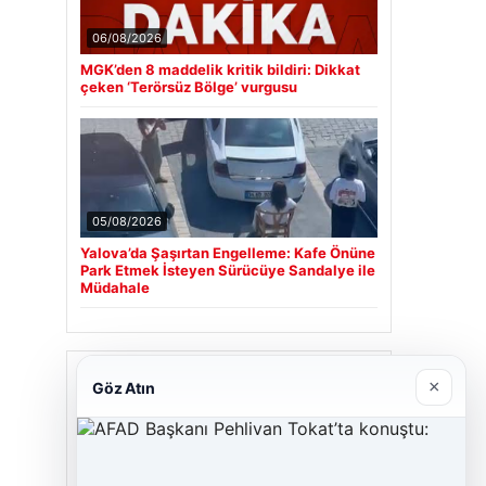
06/08/2026
MGK’den 8 maddelik kritik bildiri: Dikkat
çeken ‘Terörsüz Bölge’ vurgusu
05/08/2026
Yalova’da Şaşırtan Engelleme: Kafe Önüne
Park Etmek İsteyen Sürücüye Sandalye ile
Müdahale
Son Eklenen Firmalar
×
Göz Atın
Cengiz Sigorta
23/06/2026