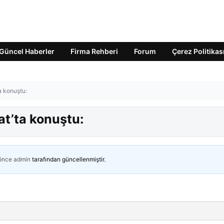
Güncel Haberler
Firma Rehberi
Forum
Çerez Politikas
a konuştu:
t’ta konuştu:
 önce
admin
tarafından güncellenmiştir.