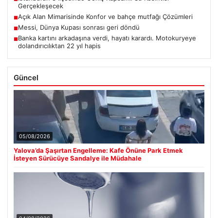
Gerçekleşecek
Açık Alan Mimarisinde Konfor ve bahçe mutfağı Çözümleri
■
Messi, Dünya Kupası sonrası geri döndü
■
Banka kartını arkadaşına verdi, hayatı karardı. Motokuryeye
■
dolandırıcılıktan 22 yıl hapis
Güncel
05/08/2026
Yalova’da Şaşırtan Engelleme: Kafe Önüne Park Etmek
İsteyen Sürücüye Sandalye ile Müdahale