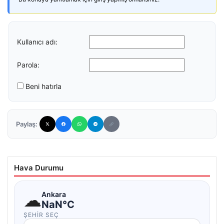
Kullanıcı adı:
Parola:
Beni hatırla
Paylaş:
Hava Durumu
☁
Ankara
NaN°C
ŞEHIR SEÇ