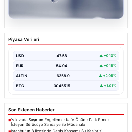
04.08.2026
İstanbul’un 8 İlçesinde Geniş Kapsamlı
Piyasa Verileri
Su Kesintisi Gerçekleşecek
İstanbul Su ve Kanalizasyon İdaresi (İSKİ), 5 Ağustos'ta
önemli altyapı yenileme çalışmaları kapsamında şehrin…
USD
47.58
▲ +0.10%
EUR
54.94
▲ +0.15%
ALTIN
6358.9
▲ +2.05%
BTC
3045515
▲ +1.01%
Son Eklenen Haberler
Yalova’da Şaşırtan Engelleme: Kafe Önüne Park Etmek
■
İsteyen Sürücüye Sandalye ile Müdahale
İstanbul’un 8 İlçesinde Geniş Kapsamlı Su Kesintisi
■