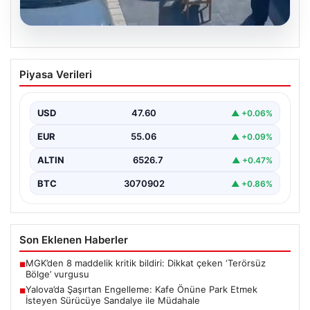
05.08.2026
Yalova’da Şaşırtan Engelleme: Kafe
Piyasa Verileri
Önüne Park Etmek İsteyen Sürücüye
Sandalye ile Müdahale
USD
47.60
▲ +0.06%
Yalova'da yaşanan sıra dışı bir olay, gündeme damgasını
vurdu. Adnan Menderes Mahallesi Ufuk Sokak'ta…
EUR
55.06
▲ +0.09%
ALTIN
6526.7
▲ +0.47%
BTC
3070902
▲ +0.86%
Son Eklenen Haberler
MGK’den 8 maddelik kritik bildiri: Dikkat çeken ‘Terörsüz
■
Bölge’ vurgusu
Yalova’da Şaşırtan Engelleme: Kafe Önüne Park Etmek
■
İsteyen Sürücüye Sandalye ile Müdahale